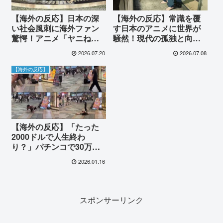
【海外の反応】日本の深
【海外の反応】常識を覆
い社会風刺に海外ファン
す日本のアニメに世界が
驚愕！アニメ「ヤニね
騒然！現代の孤独と向き
こ」の描写を巡り議論が
合う問題作に多くの共感
2026.07.20
2026.07.08
百出
が寄せられた理由とは？
【海外の反応】
【海外の反応】「たった
2000ドルで人生終わ
り？」パチンコで30万円
失い絶叫する男性に世界
2026.01.16
が衝撃！深刻な依存症問
題と業界の衰退に海外も
困惑
スポンサーリンク