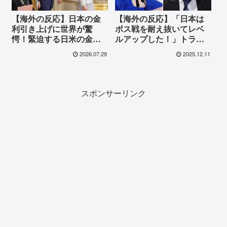
【海外の反応】日本の金
【海外の反応】「日本は
利引き上げに世界が驚
ボス戦を耐え抜いてレベ
愕！緊迫する日米の金融
ルアップした！」トラン
主権争いと世界市場への
プ関税を乗り越えた日本
2026.07.29
2025.12.11
波及とは
経済の底力に世界が驚
愕！日銀の歴史的決断と
植田総裁の発言
スポンサーリンク