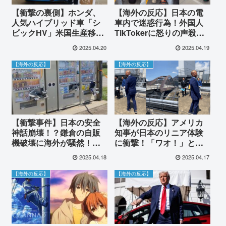
【衝撃の裏側】ホンダ、
【海外の反応】日本の電
人気ハイブリッド車「シ
車内で迷惑行為！外国人
ビックHV」米国生産移管
TikTokerに怒りの声殺到
の真相！トランプ関税が
「文化を尊重しろ！」
2025.04.20
2025.04.19
引き金？海外の反応は賛
否両論
【海外の反応】
【海外の反応】
【衝撃事件】日本の安全
【海外の反応】アメリカ
神話崩壊！？鎌倉の自販
知事が日本のリニア体験
機破壊に海外が騒然！
に衝撃！「ワオ！」と驚
【海外の反応】
嘆、高速鉄道実現への期
2025.04.18
2025.04.17
待と課題
【海外の反応】
【海外の反応】