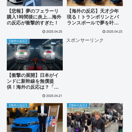
【悲報】夢のフェラーリ
【海外の反応】天才少年
購入1時間後に炎上…海外
現る！トランポリンとバ
の反応が衝撃的すぎた！
ランスボールで夢を叶え
る驚きのジョッキー訓練
2025.04.25
2025.04.23
法に世界が感動！
スポンサーリンク
【海外の反応】
【衝撃の展開】日本がイ
ンドに新幹線を無償提
供！海外の反応は？「タ
ダより怖いものはな
2025.04.21
い…」「日本は永遠の親
友だ！」
【海外の反応】
【海外の反応】