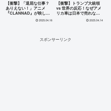
【衝撃】「退屈な仕事？
【衝撃】トランプ大統領
ありえない！」アニメ
vs 世界の反応！なぜアメ
『CLANNAD』が映し出
リカ車は日本で売れな
す日本の仕事への誇り
い？海外のホンネが痛烈
2025.04.16
2025.04.14
【海外の反応】
すぎた！
スポンサーリンク