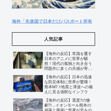
海外「先進国で日本だけパスポート所有
率が低すぎる、何故なのか」
人気記事
【海外の反応】常識を覆す
日本のアニメに世界が騒
然！現代の孤独と向き合う
問題作に多くの共感が寄せ
られた理由とは？
【海外の反応】日本の迅速
な防災体制に世界が驚嘆！
熊本M7.1地震と津波への備
えに見る強靭なインフラ
【海外の反応】震度7の惨
【海外の反応】フィリーズのオークショ
劇?!…イオンモール熊本の
崩落と爆発に世界が息をの
ン落札者がラジオで1イニング実況!
む！救助隊の懸命な捜索に
【MLB】