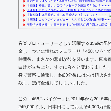
音楽プロデューサーとして活躍する33歳の男
金し、ついに憧れのフェラーリ「458スパイ
時間後、まさかの悲劇が彼を襲います。東京
白煙が立ち上り、すぐに炎へと変わりました
身で警察に通報し、約20分後には火は鎮火さ
残し、ほぼ全焼してしまいました。
この「458スパイダー」は2011年から201
249,000ドル、日本円にしておよそ4,00