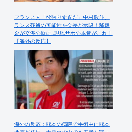
フランス人「欲張りすぎだ」中村敬斗、
ランス残留の可能性を会長が示唆！移籍
金が交渉の壁に..現地サポの本音がこれ！
【海外の反応】
海外の反応：熊本の病院で手術中に熊本
地震が発生、大揺れの中でも患者を守っ