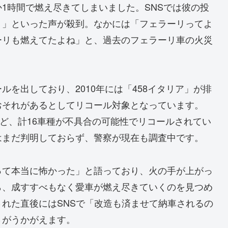
1時間で燃え尽きてしまいました。SNSでは彼の投
り」といった声が殺到。なかには「フェラーリってよ
ーリも燃えてたよね」と、過去のフェラーリ車の火災
を出しており、2010年には「458イタリア」が排
おそれがあるとしてリコール対象となっています。
50」など、計16車種が不具合の可能性でリコールされてい
はまだ判明しておらず、警察が現在も調査中です。
って本当に怖かった」と語っており、火の手が上がっ
ら、成すすべもなく愛車が燃え尽きていくのを見つめ
れた直後にはSNSで「改造も済ませて納車されるの
さがうかがえます。