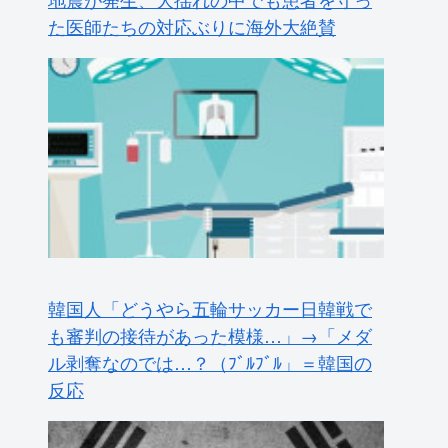
た医師たちの対応ぶりに海外大絶賛
韓国人「どうやら五輪サッカー日韓戦で
も審判の接待があった模様…」→「メダ
ル剥奪なのでは…？（ﾌﾞﾙﾌﾞﾙ」＝韓国の
反応