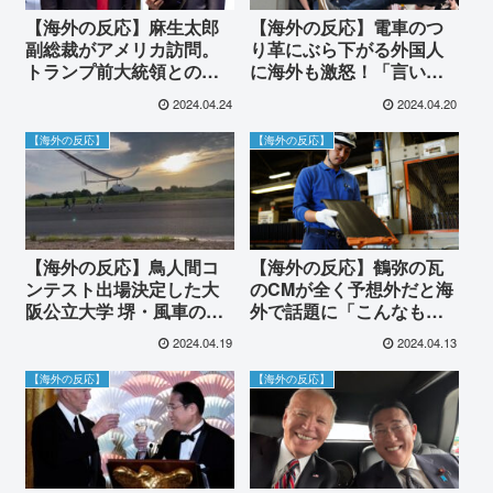
【海外の反応】麻生太郎
【海外の反応】電車のつ
副総裁がアメリカ訪問。
り革にぶら下がる外国人
トランプ前大統領との会
に海外も激怒！「言い訳
談が海外で話題に。
のしようもありません」
2024.04.24
2024.04.20
【海外の反応】
【海外の反応】
【海外の反応】鳥人間コ
【海外の反応】鶴弥の瓦
ンテスト出場決定した大
のCMが全く予想外だと海
阪公立大学 堺・風車の会
外で話題に「こんなもの
が飛行している人力飛行
予測できるわけがない」
2024.04.19
2024.04.13
機動画が話題に
【海外の反応】
【海外の反応】