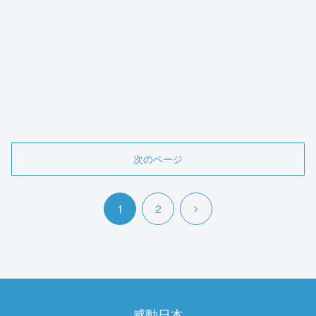
次のページ
次
1
2
へ
感動日本