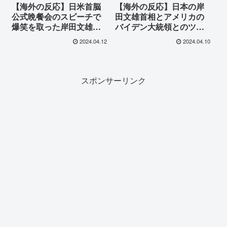
【海外の反応】日米首脳
【海外の反応】日本の岸
公式晩餐会のスピーチで
田文雄首相とアメリカの
爆笑を取った岸田文雄首
バイデン大統領とのツー
相。翌日SNSへ投稿した
ショットが話題に「彼ら
2024.04.12
2024.04.10
バイデン大統領が海外で
は素晴らしい取引をする
話題に
だろう」
スポンサーリンク