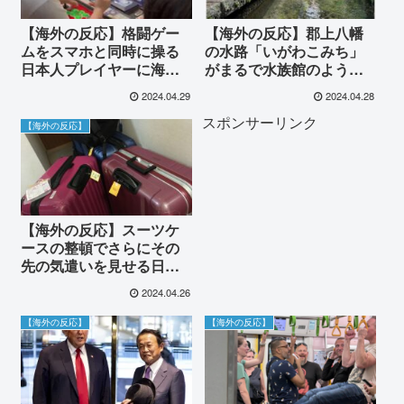
【海外の反応】格闘ゲー
【海外の反応】郡上八幡
ムをスマホと同時に操る
の水路「いがわこみち」
日本人プレイヤーに海外
がまるで水族館のようだ
が驚愕！
と話題に！
2024.04.29
2024.04.28
スポンサーリンク
【海外の反応】
【海外の反応】スーツケ
ースの整頓でさらにその
先の気遣いを見せる日本
の空港に海外が称賛！
2024.04.26
【海外の反応】
【海外の反応】