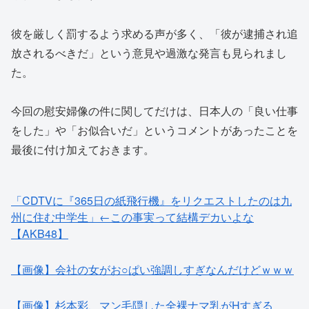
彼を厳しく罰するよう求める声が多く、「彼が逮捕され追
放されるべきだ」という意見や過激な発言も見られまし
た。
今回の慰安婦像の件に関してだけは、日本人の「良い仕事
をした」や「お似合いだ」というコメントがあったことを
最後に付け加えておきます。
「CDTVに『365日の紙飛行機』をリクエストしたのは九
州に住む中学生」←この事実って結構デカいよな
【AKB48】
【画像】会社の女がお○ぱい強調しすぎなんだけどｗｗｗ
【画像】杉本彩、マン毛隠した全裸ナマ乳がHすぎる