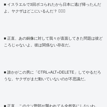
■ イスラエルで3回ボコられたから日本に逃げ帰ったんだ
よ。ヤクザはどこにいるんだ？ 🤦🏾‍♂️
■ 正直、あの銅像に対して我々が直面してきた問題は彼ど
ころじゃないよ。彼は関係ない存在だ。
■ 誰かがこの男に「CTRL+ALT+DELETE」してやるだろ
うな。ヤクザがまだ動いていないのが不思議だ。
■ 正直、このクソ野郎が襲われても全然気にしないわ。