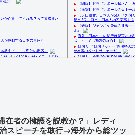
滞在者の擁護を説教か？」レディ
治スピーチを敢行→海外から総ツッ