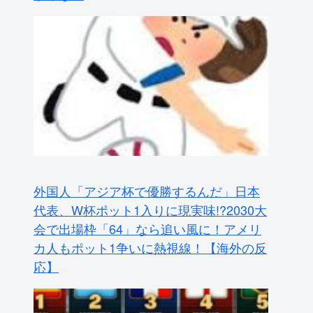
外国人「アジア杯で優勝するんだ」日本
代表、W杯ポット1入りに現実味!?2030大
会で出場枠「64」なら追い風に！アメリ
カ人もポット1争いに熱視線！【海外の反
応】