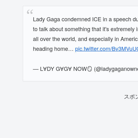
Lady Gaga condemned ICE in a speech dur
to talk about something that it's extremel
all over the world, and especially in Ameri
heading home…
pic.twitter.com/Bv3MVu
— LⱯDY GⱯGⱯ NOW🪞 (@ladygaganown
スポ