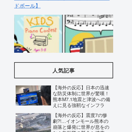
海外「さすが日本！」日本とドイツの仕
事効率の差が分かる数字に海外が大騒ぎ
人気記事
【海外の反応】日本の迅速
な防災体制に世界が驚嘆！
熊本M7.1地震と津波への備
えに見る強靭なインフラ
【海外の反応】震度7の惨
劇?!…イオンモール熊本の
崩落と爆発に世界が息をの
む！救助隊の懸命な捜索に
寄せられた祈り
【海外の反応】日本の高校
「地球の生物量の大半は地表より下にあ