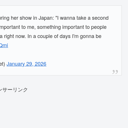
ing her show in Japan: "I wanna take a second
y important to me, something important to people
ca right now. In a couple of days I'm gonna be
UQmi
et)
January 29, 2026
ンサーリンク