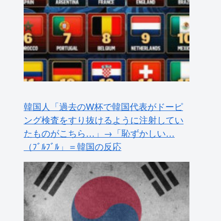
韓国人「過去のW杯で韓国代表がドーピ
ング検査をすり抜けるように注射してい
たものがこちら…」→「恥ずかしい…
（ﾌﾞﾙﾌﾞﾙ」＝韓国の反応
大地震が起きても手術をやり遂げる日本
の医療チーム、海外でも凄すぎると絶賛