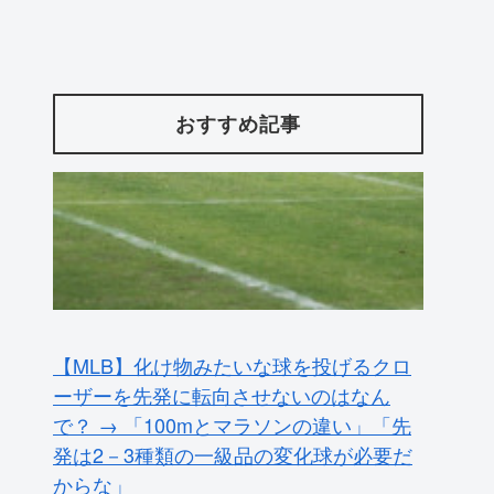
おすすめ記事
【MLB】化け物みたいな球を投げるクロ
ーザーを先発に転向させないのはなん
で？ → 「100mとマラソンの違い」「先
発は2－3種類の一級品の変化球が必要だ
からな」