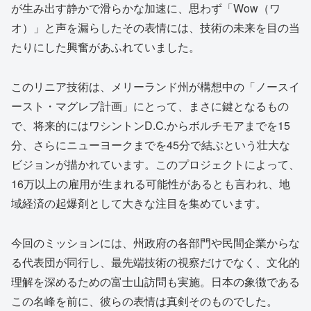
が生み出す静かで滑らかな加速に、思わず「Wow（ワ
オ）」と声を漏らしたその表情には、技術の未来を目の当
たりにした興奮があふれていました。
このリニア技術は、メリーランド州が構想中の「ノースイ
ースト・マグレブ計画」にとって、まさに鍵となるもの
で、将来的にはワシントンD.C.からボルチモアまでを15
分、さらにニューヨークまでを45分で結ぶという壮大な
ビジョンが描かれています。このプロジェクトによって、
16万以上の雇用が生まれる可能性があるとも言われ、地
域経済の起爆剤として大きな注目を集めています。
今回のミッションには、州政府の各部門や民間企業からな
る代表団が同行し、最先端技術の視察だけでなく、文化的
理解を深めるための富士山訪問も実施。日本の象徴である
この名峰を前に、彼らの表情は真剣そのものでした。