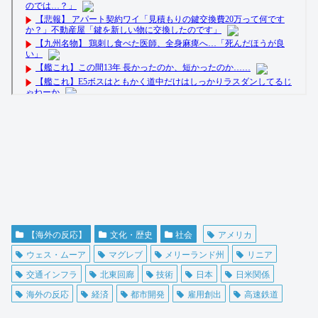
【海外の反応】
文化・歴史
社会
アメリカ
ウェス・ムーア
マグレブ
メリーランド州
リニア
交通インフラ
北東回廊
技術
日本
日米関係
海外の反応
経済
都市開発
雇用創出
高速鉄道