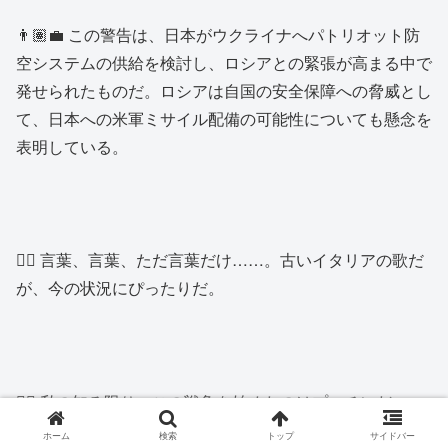
👨🏽‍💼 この警告は、日本がウクライナへパトリオット防
空システムの供給を検討し、ロシアとの緊張が高まる中で
発せられたものだ。ロシアは自国の安全保障への脅威とし
て、日本への米軍ミサイル配備の可能性についても懸念を
表明している。
👱‍♂️ 言葉、言葉、ただ言葉だけ……。古いイタリアの歌だ
が、今の状況にぴったりだ。
👱‍♂️ 私の知る限り、この戦争を始めたのはプーチンだ。
ホーム
検索
トップ
サイドバー