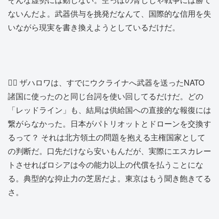
ないんだよ。武器供与を挑発だなんて、国際的な信用を失
いながら現実を書き換えようとしているだけだ。
👱‍♂️ ザハロワは、すでにウクライナへ武器を送ったNATO
諸国に使ったのと同じ台詞を使い回してるだけだ。どの
「レッドライン」も、結局は供給国への直接的な報復には
繋がらなかった。日本がパトリオットとドローンを交換す
るって？ それは北方領土の問題を抱える主権国家として
の判断だ。口先だけなら安いもんだが、実際にエスカレー
トさせればロシアは今の能力以上の代償を払うことにな
る。典型的な抑止力の芝居だよ。東京はもう聞き飽きてる
さ。