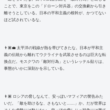
ことで、東京をこの「ドローン対兵器」の交換劇から引き
離そうとしている。日本の平和主義の根幹が、かつてない
ほど試されているな。
👨🏾‍💼 太平洋の戦線が熱を帯びてきたな。日本が平和主
義の伝統から離れてウクライナを武装させるのは巨大な転
換点だ。モスクワの「敵対行為」というレッテル貼りは、
事態がいかに深刻かを示している。
👨🏾 ロシアの脅しなんて、安っぽいマフィアの警告みた
いだ。「敵を助けるな、さもないと……」か。だが世界は
そんな虚勢には動じない。空っぽの脅しじゃ戦争には勝て