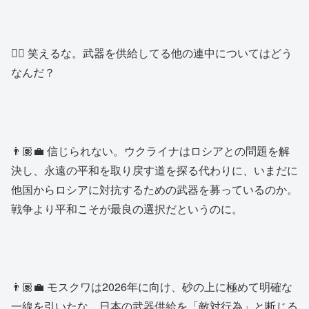
👱‍♂️ 笑えるな。武器を供給してる他の連中についてはどう
なんだ？
👨🏽‍💼 信じられない。ウクライナはロシアとの問題を解
決し、永遠の平和を取り戻す道を探る代わりに、いまだに
他国からロシアに対抗するための武器を募っているのか。
戦争より平和こそが最良の選択だというのに。
👨🏽‍💼 モスクワは2026年に向け、砂の上に極めて明確な
一線を引いたな。日本の武器供給を「敵対行為」と断じる