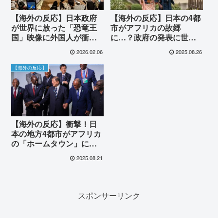
【海外の反応】日本政府
【海外の反応】日本の4都
が世界に放った「恐竜王
市がアフリカの故郷
国」映像に外国人が衝
に…？政府の発表に世界
撃！「日本には何でもあ
が震撼！「日本よ、欧米
2026.02.06
2025.08.26
るのか…」福井県立恐竜
の二の舞になるな」誤報
博物館の圧倒的クオリテ
から始まった大騒動の結
【海外の反応】
ィに行きたいの声が殺到
末
【海外の反応】衝撃！日
本の地方4都市がアフリカ
の「ホームタウン」にな
る計画を発表！海外から
2025.08.21
「正気か？」「日本の文
化が終わる…」と悲鳴が
殺到した理由とは？
スポンサーリンク