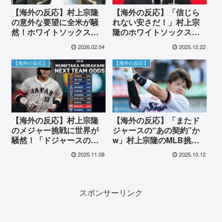
【海外の反応】村上宗隆
【海外の反応】「信じら
の意外な要望に全米が騒
れない安さだ！」村上宗
然！ホワイトソックスが
隆のホワイトソックス移
即決した日本式設備の導
籍に現地ファン大興奮！
2026.02.04
2025.12.22
入に「人類最高の発明
「神がサウスサイドにや
だ」と絶賛の嵐
ってきた」と歓喜の嵐
【海外の反応】
【海外の反応】
【海外の反応】村上宗隆
【海外の反応】「またド
のメジャー挑戦に世界が
ジャースの“あの契約”か
騒然！「ドジャースの海
w」村上宗隆のMLB挑戦
外ファーム」「また後払
に全米が騒然！契約金436
2025.11.08
2025.10.12
い契約か」FA市場の主役
億円の争奪戦にヤンキー
に賛否両論の声
スファンから悲鳴と懇願
の声！「ゴジラ以来の希
望だ…頼む！」
スポンサーリンク