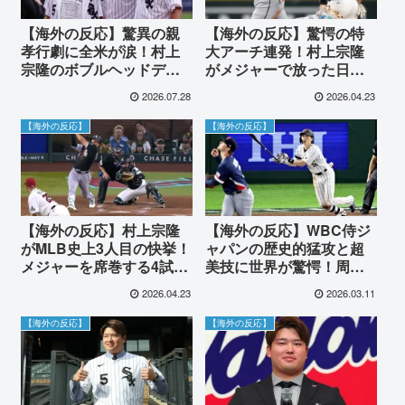
【海外の反応】驚異の親
【海外の反応】驚愕の特
孝行劇に全米が涙！村上
大アーチ連発！村上宗隆
宗隆のボブルヘッドデー
がメジャーで放った日本
に両親が始球式、その直
人最長の5試合連続ホーム
2026.07.28
2026.04.23
後に2打席連続ホームラン
ランに世界が騒然
の大暴れ
【海外の反応】
【海外の反応】
【海外の反応】村上宗隆
【海外の反応】WBC侍ジ
がMLB史上3人目の快挙！
ャパンの歴史的猛攻と超
メジャーを席巻する4試合
美技に世界が驚愕！周東
連続ホームランに全米が
佑京の3ラン＆神キャッチ
2026.04.23
2026.03.11
騒然
と10点ビッグイニング
【海外の反応】
【海外の反応】