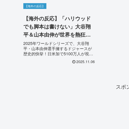
【海外の反応】
【海外の反応】「ハリウッド
でも脚本は書けない」大谷翔
平＆山本由伸が世界を熱狂さ
せたワールドシリーズ！34年
2025年ワールドシリーズで、大谷翔
平・山本由伸選手擁するドジャースが
ぶり視聴率記録更新に世界が
歴史的快挙！日米加で5100万人が視聴
感動
し、34年ぶりに記録を更新。劇的な試
2025.11.06
合展開と感動の結末に寄せられた海外
の反応をまとめました。「野球が完全
に復活した」と世界が熱狂した理由と
は？
スポ