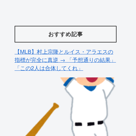
おすすめ記事
【MLB】村上宗隆とルイス・アラエスの
指標が完全に真逆 → 「予想通りの結果」
「この2人は合体してくれ」