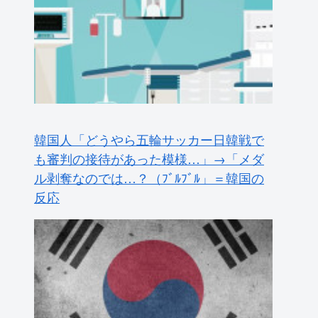
韓国人「どうやら五輪サッカー日韓戦で
も審判の接待があった模様…」→「メダ
ル剥奪なのでは…？（ﾌﾞﾙﾌﾞﾙ」＝韓国の
反応