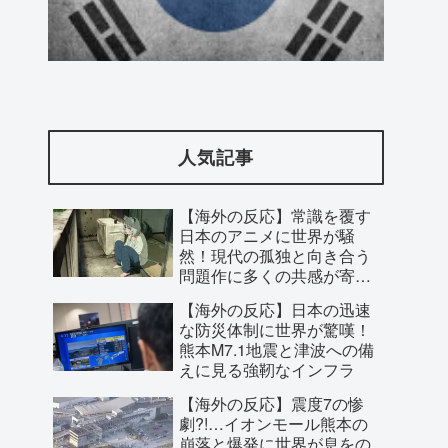
私の好きな日本語がこれだ←「日本は太
っ腹だな」（海外の反応）
人気記事
【海外の反応】常識を覆す
日本のアニメに世界が騒
然！現代の孤独と向き合う
問題作に多くの共感が寄せ
られた理由とは？
【海外の反応】日本の迅速
な防災体制に世界が驚嘆！
熊本M7.1地震と津波への備
えに見る強靭なインフラ
【海外の反応】震度7の惨
海外「先進国で日本だけパスポート所有
劇?!…イオンモール熊本の
崩落と爆発に世界が息をの
率が低すぎる、何故なのか」