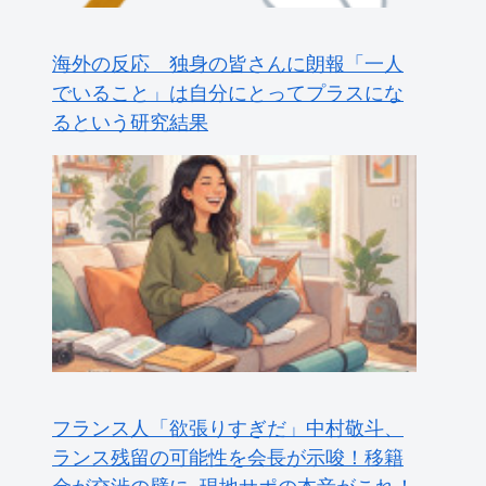
海外の反応 独身の皆さんに朗報「一人
でいること」は自分にとってプラスにな
るという研究結果
フランス人「欲張りすぎだ」中村敬斗、
ランス残留の可能性を会長が示唆！移籍
金が交渉の壁に..現地サポの本音がこれ！