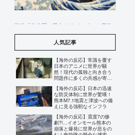
海外「先進国で日本だけパスポート所有
率が低すぎる、何故なのか」
人気記事
【海外の反応】常識を覆す
日本のアニメに世界が騒
然！現代の孤独と向き合う
問題作に多くの共感が寄せ
られた理由とは？
【海外の反応】日本の迅速
な防災体制に世界が驚嘆！
熊本M7.1地震と津波への備
えに見る強靭なインフラ
【海外の反応】震度7の惨
【海外の反応】フィリーズのオークショ
劇?!…イオンモール熊本の
崩落と爆発に世界が息をの
ン落札者がラジオで1イニング実況!
む！救助隊の懸命な捜索に
【MLB】