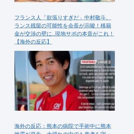
フランス人「欲張りすぎだ」中村敬斗、
ランス残留の可能性を会長が示唆！移籍
金が交渉の壁に..現地サポの本音がこれ！
【海外の反応】
海外の反応：熊本の病院で手術中に熊本
地震が発生、大揺れの中でも患者を守っ