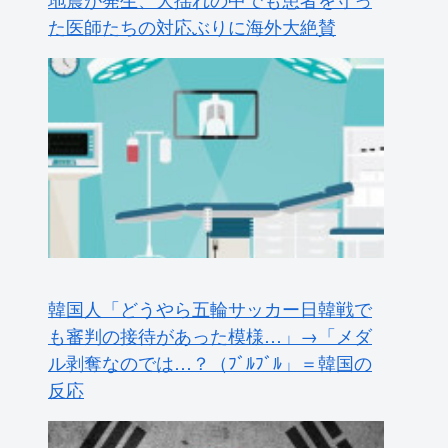
た医師たちの対応ぶりに海外大絶賛
韓国人「どうやら五輪サッカー日韓戦で
も審判の接待があった模様…」→「メダ
ル剥奪なのでは…？（ﾌﾞﾙﾌﾞﾙ」＝韓国の
反応