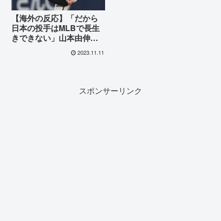
【海外の反応】「だから
日本の投手はMLBで長生
きできない」山本由伸が
日本シリーズで魅せた138
2023.11.11
球完投に海外が肘の故障
を言及
スポンサーリンク