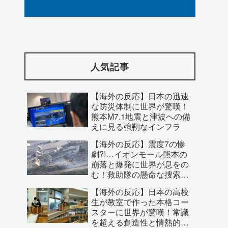
【海外の反応】日本のウェブサイトって
質の低いものが多い気がする → 「日本の
人気記事
IT業界は色々と問題があるからな」「ゲ
ームのUIは優れてるのに不思議」
【海外の反応】日本の迅速
な防災体制に世界が驚嘆！
熊本M7.1地震と津波への備
えに見る強靭なインフラ
【海外の反応】震度7の惨
劇?!…イオンモール熊本の
崩落と爆発に世界が息をの
む！救助隊の懸命な捜索に
寄せられた祈り
【海外の反応】日本の高校
生が教室で作った本格コー
スターに世界が驚嘆！常識
を超える創造性と情熱的な
【尊すぎ】『きみが死ぬまで恋をした
ものづくりに称賛の嵐
【海外の反応】日本の学生
い』第5話、おそろいのドレスと地下書庫