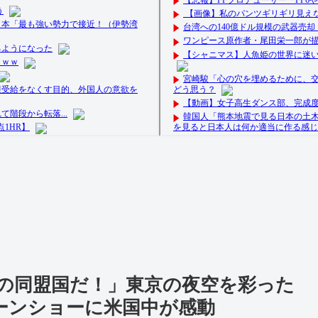
の同盟国だ！」東京の夜空を彩った
ローンショーに米国中が感動