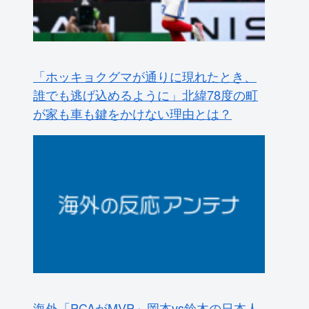
「ホッキョクグマが通りに現れたとき、
誰でも逃げ込めるように」北緯78度の町
が家も車も鍵をかけない理由とは？
海外「PCAがMVP」岡本vs鈴木の日本人
対決はカブスの劇的サヨナラ勝利！（海