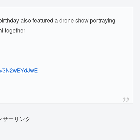
birthday also featured a drone show portraying
i together
com/3N2wBYdJwE
ンサーリンク