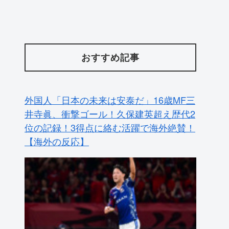
おすすめ記事
外国人「日本の未来は安泰だ」16歳MF三
井寺眞、衝撃ゴール！久保建英超え歴代2
位の記録！3得点に絡む活躍で海外絶賛！
【海外の反応】