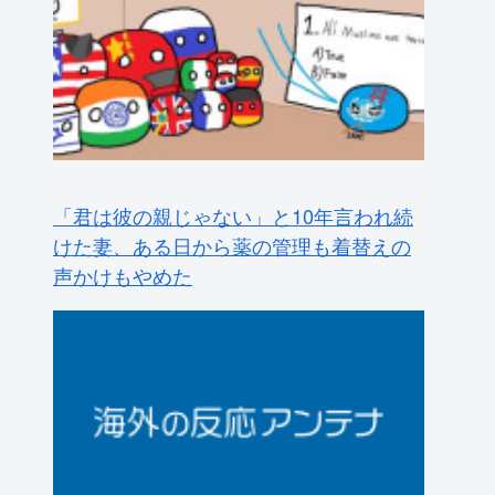
「君は彼の親じゃない」と10年言われ続
けた妻、ある日から薬の管理も着替えの
声かけもやめた