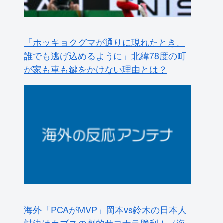
「ホッキョクグマが通りに現れたとき、
誰でも逃げ込めるように」北緯78度の町
が家も車も鍵をかけない理由とは？
海外「PCAがMVP」岡本vs鈴木の日本人
対決はカブスの劇的サヨナラ勝利！（海