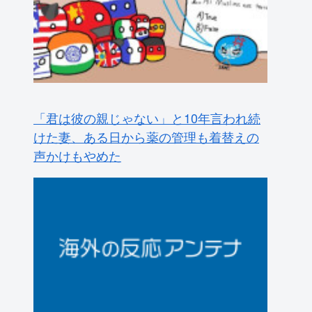
「君は彼の親じゃない」と10年言われ続
けた妻、ある日から薬の管理も着替えの
声かけもやめた