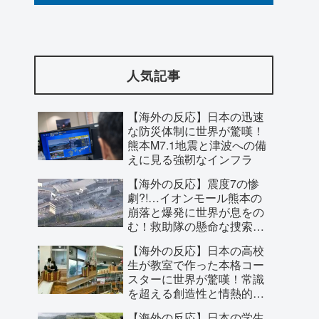
【海外の反応】日本のウェブサイトって
質の低いものが多い気がする → 「日本の
人気記事
IT業界は色々と問題があるからな」「ゲ
ームのUIは優れてるのに不思議」
【海外の反応】日本の迅速
な防災体制に世界が驚嘆！
熊本M7.1地震と津波への備
えに見る強靭なインフラ
【海外の反応】震度7の惨
劇?!…イオンモール熊本の
崩落と爆発に世界が息をの
む！救助隊の懸命な捜索に
寄せられた祈り
【海外の反応】日本の高校
生が教室で作った本格コー
スターに世界が驚嘆！常識
を超える創造性と情熱的な
【尊すぎ】『きみが死ぬまで恋をした
ものづくりに称賛の嵐
【海外の反応】日本の学生
い』第5話、おそろいのドレスと地下書庫