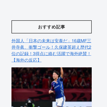
おすすめ記事
外国人「日本の未来は安泰だ」16歳MF三
井寺眞、衝撃ゴール！久保建英超え歴代2
位の記録！3得点に絡む活躍で海外絶賛！
【海外の反応】