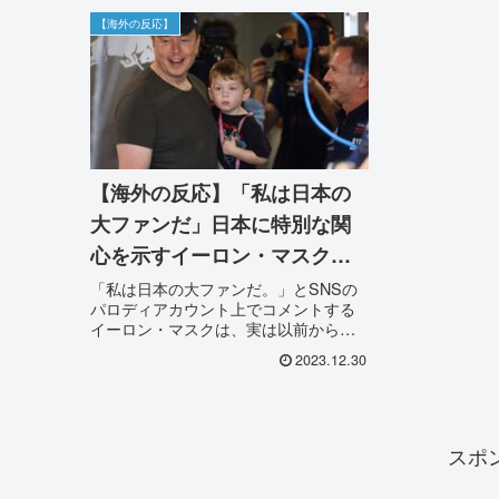
【海外の反応】
【海外の反応】「私は日本の
大ファンだ」日本に特別な関
心を示すイーロン・マスクに
海外も賛同
「私は日本の大ファンだ。」とSNSの
パロディアカウント上でコメントする
イーロン・マスクは、実は以前から日
本に特別な関心を示しており、Xにとっ
2023.12.30
て重要な市場であると強調していま
す。ある会議で、彼は日本のXの強い利
用が世界的な理想的なモデルであると
述べました。マスク氏は、日本の人口
が米国の三分の一にもかかわらず、日
スポ
本の日々のアクティブなXユーザーの数
が米国とほぼ同じであることを指摘し