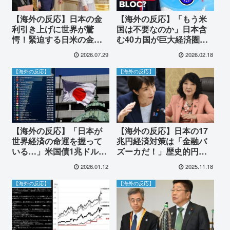
【海外の反応】日本の金
【海外の反応】「もう米
利引き上げに世界が驚
国は不要なのか」日本含
愕！緊迫する日米の金融
む40カ国が巨大経済圏
主権争いと世界市場への
へ！カナダ主導の対トラ
2026.07.29
2026.02.18
波及とは
ンプ連携に世界が驚愕
【海外の反応】
【海外の反応】
【海外の反応】「日本が
【海外の反応】日本の17
世界経済の命運を握って
兆円経済対策は「金融バ
いる…」米国債1兆ドル超
ズーカだ！」歴史的円安
を保有する日本の影響力
の中、日本の未来を世界
2026.01.12
2025.11.18
に外国人が仰天！日銀の
はどう見る？
政策変更が引き起こす巨
【海外の反応】
【海外の反応】
大な資金還流の行方