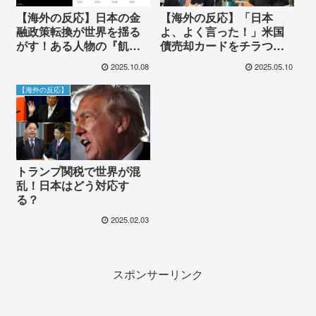
【海外の反応】日本の金
【海外の反応】「日本
融政策転換が世界を揺る
よ、よく言った！」米国
がす！ある人物の『飢え
債売却カードをチラつか
をしのぐには●●を売るし
せた日本に海外から称賛
2025.10.08
2025.05.10
かない』という衝撃解説
と懸念の声が殺到！
に世界が震撼！
【海外の反応】
トランプ関税で世界が混
乱！日本はどう対応す
る？
2025.02.03
スポンサーリンク