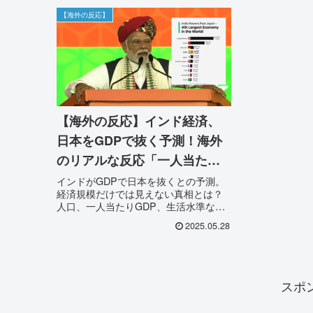
【海外の反応】
【海外の反応】インド経済、
日本をGDPで抜く予測！海外
のリアルな反応「一人当たり
GDPは？」「生活水準は？」
インドがGDPで日本を抜くとの予測。
経済規模だけでは見えない真相とは？
人口、一人当たりGDP、生活水準な
ど、海外の多様な反応と共に徹底解
2025.05.28
説。
スポ