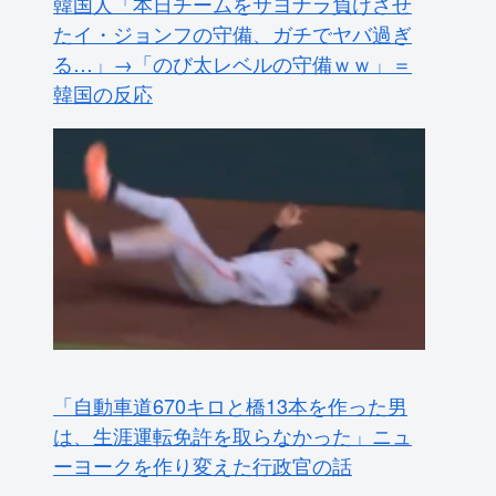
韓国人「本日チームをサヨナラ負けさせ
たイ・ジョンフの守備、ガチでヤバ過ぎ
る…」→「のび太レベルの守備ｗｗ」＝
韓国の反応
「自動車道670キロと橋13本を作った男
は、生涯運転免許を取らなかった」ニュ
ーヨークを作り変えた行政官の話