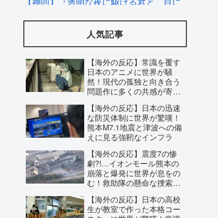
【神回】『透明な夜に駆ける君と、目に
見えない恋をした。』第5話、冬月の“見
人気記事
えている世界”を白い余白で描いた前半に
海外絶賛「霧が晴れて虹色になる瞬間、
【海外の反応】常識を覆す
本当に美しかった」
日本のアニメに世界が騒
然！現代の孤独と向き合う
問題作に多くの共感が寄せ
られた理由とは？
【海外の反応】日本の迅速
な防災体制に世界が驚嘆！
熊本M7.1地震と津波への備
えに見る強靭なインフラ
【海外の反応】震度7の惨
劇?!…イオンモール熊本の
崩落と爆発に世界が息をの
む！救助隊の懸命な捜索に
寄せられた祈り
【海外の反応】日本の高校
【海外の反応】移民なしで少子化を解決
生が教室で作った本格コー
するにはどうしたらいいんだ？ → 「現代
スターに世界が驚嘆！常識
の経済は人口増加を前提としているから