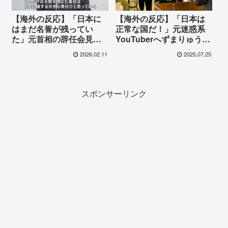
【海外の反応】「日本に
【海外の反応】「日本は
はまだ名誉が残ってい
正常な国だ！」元迷惑系
た」元首相の辞任会見に
YouTuberへずまりゅうの
世界が衝撃！潔い引き際
当選に世界が熱狂！奈良
2026.02.11
2025.07.25
に称賛の声が殺到
の鹿を守る異端児に賞賛
と驚愕の声が殺到した理
由
スポンサーリンク