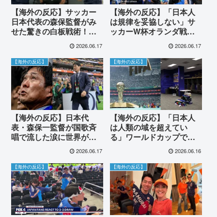
【海外の反応】サッカー
【海外の反応】「日本人
日本代表の森保監督がみ
は規律を妥協しない」サ
せた驚きの白板戦術！海
ッカーW杯オランダ戦後
外から絶賛の声
の渋谷スクランブル交差
2026.06.17
2026.06.17
点で見せた驚愕の祝祭マ
ナーに世界が賞賛
【海外の反応】
【海外の反応】
【海外の反応】日本代
【海外の反応】「日本人
表・森保一監督が国歌斉
は人類の域を超えてい
唱で流した涙に世界が感
る」ワールドカップで日
動！「真の愛国者だ」と
本代表が残したピカピカ
2026.06.17
2026.06.16
称賛の声
のロッカールームに世界
が驚愕
【海外の反応】
【海外の反応】