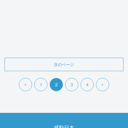
次のページ
前
次
1
2
3
4
へ
へ
感動日本