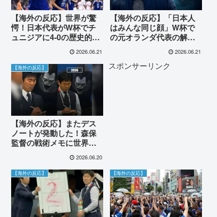
【海外の反応】世界が驚
【海外の反応】「日本人
愕！日本代表がW杯でチ
はみんな同じ顔」W杯で
ュニジアに4-0の歴史的圧
の元オランダ代表の解説
勝！「本物の優勝候補
に世界中から驚きと様々
2026.06.21
2026.06.21
だ」
な意見が殺到！
スポンサーリンク
【海外の反応】
【海外の反応】またデス
ノートが発動した！森保
監督の戦術メモに世界中
のサッカーファンが大熱
2026.06.20
狂
【海外の反応】
【海外の反応】