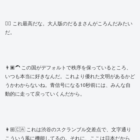
👱‍♂️ これ最高だな。大人版のだるまさんがころんだみたい
だ。
👨🏿‍🦱 この国がデフォルトで秩序を保っているところ、
いつも本当に好きなんだ。これより優れた文明があるかど
うかわからないね。青信号になる10秒前には、みんな自
動的に走って戻っていくんだから。
👩🏼🇨🇦 これは渋谷のスクランブル交差点で、文字通り
こういう風に機能してるの。それに、ここは日本だから