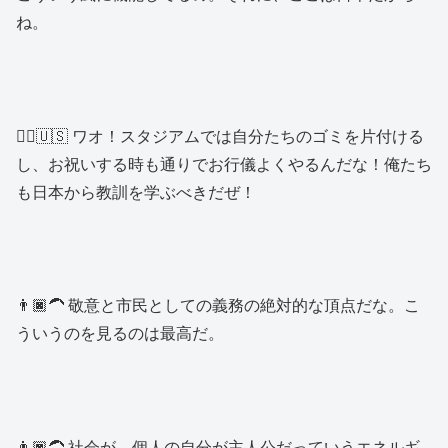
ね。
👱‍♂️🇺🇸 ワオ！スタジアムでは自分たちのゴミを片付ける
し、お祝いする時も通りでお行儀よくやるんだな！俺たち
も日本から教訓を学ぶべきだぜ！
👨🏿‍🦱 敬意と市民としての義務の絶対的な頂点だな。こ
ういうのを見るのは最高だ。
👨🏿‍🦱 社会が、個人の自分が主人公だっていうエネルギ