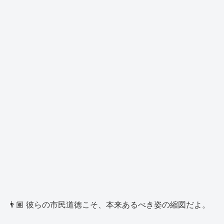
👨🏽 彼らの市民道徳こそ、本来あるべき姿の縮図だよ。