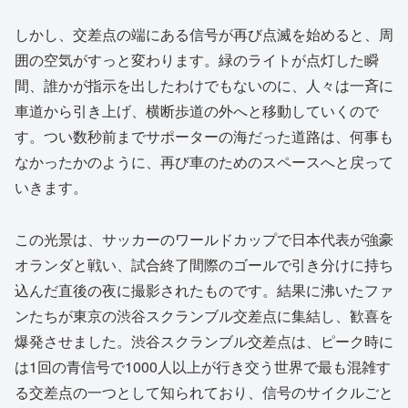
しかし、交差点の端にある信号が再び点滅を始めると、周
囲の空気がすっと変わります。緑のライトが点灯した瞬
間、誰かが指示を出したわけでもないのに、人々は一斉に
車道から引き上げ、横断歩道の外へと移動していくので
す。つい数秒前までサポーターの海だった道路は、何事も
なかったかのように、再び車のためのスペースへと戻って
いきます。
この光景は、サッカーのワールドカップで日本代表が強豪
オランダと戦い、試合終了間際のゴールで引き分けに持ち
込んだ直後の夜に撮影されたものです。結果に沸いたファ
ンたちが東京の渋谷スクランブル交差点に集結し、歓喜を
爆発させました。渋谷スクランブル交差点は、ピーク時に
は1回の青信号で1000人以上が行き交う世界で最も混雑す
る交差点の一つとして知られており、信号のサイクルごと