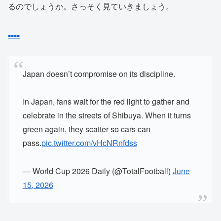
るのでしょうか。さっそく見ていきましょう。
■
■
■
■
Japan doesn’t compromise on its discipline.
In Japan, fans wait for the red light to gather and
celebrate in the streets of Shibuya. When it turns
green again, they scatter so cars can
pass.
pic.twitter.com/vHcNRnfdss
— World Cup 2026 Daily (@TotalFootball)
June
15, 2026