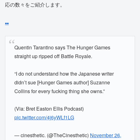
応の数々をご紹介します。
■
■
Quentin Tarantino says The Hunger Games
straight up ripped off Battle Royale.
“I do not understand how the Japanese writer
didn’t sue [Hunger Games author] Suzanne
Collins for every fucking thing she owns.”
(Via: Bret Easton Ellis Podcast)
pic.twitter.com/4j6yWLf1LG
— cinesthetic. (@TheCinesthetic)
November 26,