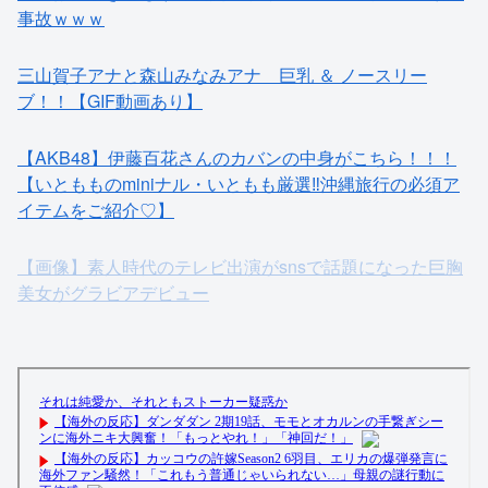
事故ｗｗｗ
三山賀子アナと森山みなみアナ 巨乳 ＆ ノースリー
ブ！！【GIF動画あり】
【AKB48】伊藤百花さんのカバンの中身がこちら！！！
【いともものminiナル・いともも厳選‼︎沖縄旅行の必須ア
イテムをご紹介♡】
【画像】素人時代のテレビ出演がsnsで話題になった巨胸
美女がグラビアデビュー