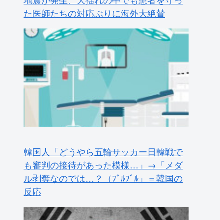
た医師たちの対応ぶりに海外大絶賛
韓国人「どうやら五輪サッカー日韓戦で
も審判の接待があった模様…」→「メダ
ル剥奪なのでは…？（ﾌﾞﾙﾌﾞﾙ」＝韓国の
反応