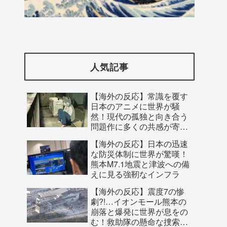
海外「先進国で日本だけパスポート所有
率が低すぎる、何故なのか」
人気記事
【海外の反応】常識を覆す
日本のアニメに世界が騒
然！現代の孤独と向き合う
問題作に多くの共感が寄せ
られた理由とは？
【海外の反応】日本の迅速
な防災体制に世界が驚嘆！
熊本M7.1地震と津波への備
えに見る強靭なインフラ
【海外の反応】震度7の惨
【海外の反応】フィリーズのオークショ
劇?!…イオンモール熊本の
崩落と爆発に世界が息をの
ン落札者がラジオで1イニング実況!
む！救助隊の懸命な捜索に
【MLB】