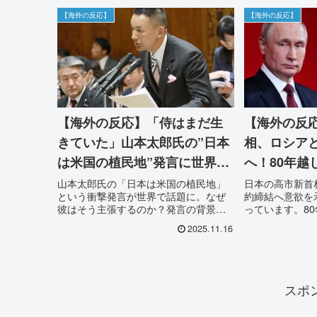
【海外の反応】
【海外の反応】
【海外の反応】「侍はまだ生
【海外の反
きていた」山本太郎氏の”日本
相、ロシア
は米国の植民地”発言に世界が
へ！80年越
震撼！海外のリアルな反応と
世界が驚愕
山本太郎氏の「日本は米国の植民地」
日本の高市新首
という衝撃発言が世界で話題に。なぜ
約締結へ意欲を
は
彼はそう主張するのか？発言の背景を
っています。8
詳しく解説し、「侍がいた」「何を今
領土問題と第二
2025.11.16
更」など、賛否両論渦巻く海外のリア
現するのか？歴
ルな反応をまとめました。日本の主権
を解説し、海外
と日米関係の未来を考えます。
届けします。
スポ