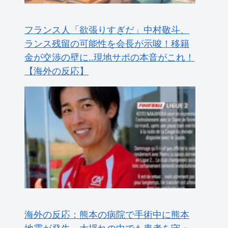
フランス人「欲張りすぎだ」中村敬斗、
ランス残留の可能性を会長が示唆！移籍
金が交渉の壁に..現地サポの本音がこれ！
【海外の反応】
海外の反応：熊本の病院で手術中に熊本
地震が発生、大揺れの中でも患者を守っ