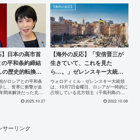
【海外の反応】
応】日本の高市首
【海外の反応】「安倍晋三が
との平和条約締結
生きていて、これを見た
しの歴史的転換に
ら…。」ゼレンスキー大統領
！
の日本の主権を認める法令に
相がロシアとの平和条
ウォロディミル・ゼレンスキー大統領
示し、世界に衝撃が走
は、10月7日金曜日、ロシアが一時的に
署名と演説に海外が唖然！
0年間未解決だった北方
占領している北方領土（千島列島の南
次世界大戦の終結は実
部）に対する日本の主権を認める法令
2025.10.27
2022.10.08
史的背景から現状まで
に署名したことが記事になりまし
の驚きと期待の声をお
た。 内容は次のものになります。 1945
年6月26日の国際連合憲章の...
ンサーリンク