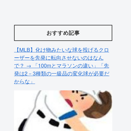
おすすめ記事
【MLB】化け物みたいな球を投げるクロ
ーザーを先発に転向させないのはなん
で？ → 「100mとマラソンの違い」「先
発は2－3種類の一級品の変化球が必要だ
からな」