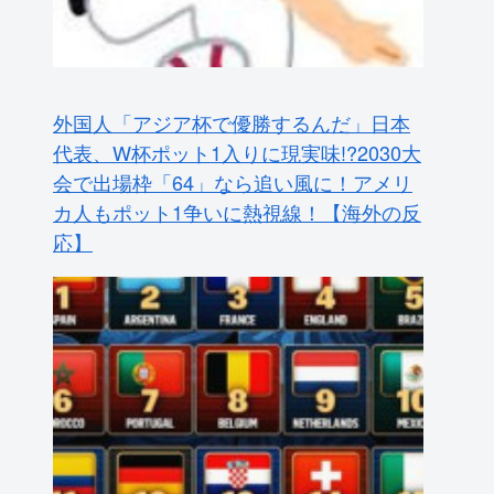
外国人「アジア杯で優勝するんだ」日本
代表、W杯ポット1入りに現実味!?2030大
会で出場枠「64」なら追い風に！アメリ
カ人もポット1争いに熱視線！【海外の反
応】