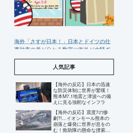
海外「さすが日本！」日本とドイツの仕
事効率の差が分かる数字に海外が大騒ぎ
人気記事
【海外の反応】日本の迅速
な防災体制に世界が驚嘆！
熊本M7.1地震と津波への備
えに見る強靭なインフラ
【海外の反応】震度7の惨
劇?!…イオンモール熊本の
崩落と爆発に世界が息をの
む！救助隊の懸命な捜索に
寄せられた祈り
【海外の反応】日本の高校
「地球の生物量の大半は地表より下にあ