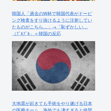
韓国人「過去のW杯で韓国代表がドーピ
ング検査をすり抜けるように注射してい
たものがこちら…」→「恥ずかしい…
（ﾌﾞﾙﾌﾞﾙ」＝韓国の反応
大地震が起きても手術をやり遂げる日本
の医療チーム、海外でも凄すぎると絶賛