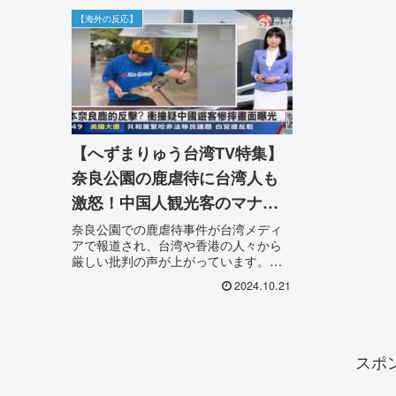
【海外の反応】
【へずまりゅう台湾TV特集】
奈良公園の鹿虐待に台湾人も
激怒！中国人観光客のマナー
問題に厳しい反応
奈良公園での鹿虐待事件が台湾メディ
アで報道され、台湾や香港の人々から
厳しい批判の声が上がっています。中
国人観光客のマナー問題や動物への不
2024.10.21
適切な扱いに対する懸念が示される
中、国際的な観光マナーの重要性が浮
き彫りになりました。
スポ