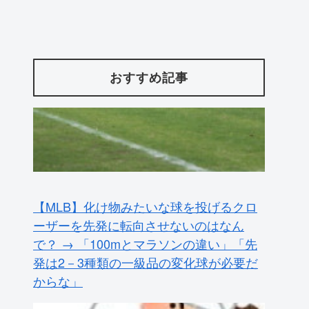
おすすめ記事
【MLB】化け物みたいな球を投げるクロ
ーザーを先発に転向させないのはなん
で？ → 「100mとマラソンの違い」「先
発は2－3種類の一級品の変化球が必要だ
からな」