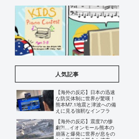
海外「さすが日本！」日本とドイツの仕
事効率の差が分かる数字に海外が大騒ぎ
人気記事
【海外の反応】日本の迅速
な防災体制に世界が驚嘆！
熊本M7.1地震と津波への備
えに見る強靭なインフラ
【海外の反応】震度7の惨
劇?!…イオンモール熊本の
崩落と爆発に世界が息をの
む！救助隊の懸命な捜索に
寄せられた祈り
【海外の反応】日本の高校
「地球の生物量の大半は地表より下にあ