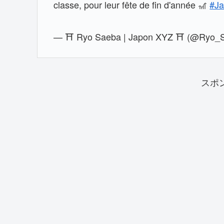
classe, pour leur fête de fin d'année 🎢
#J
— ⛩ Ryo Saeba | Japon XYZ ⛩ (@Ryo_
スポ