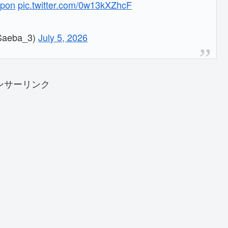
apon
pic.twitter.com/0w13kXZhcF
Saeba_3)
July 5, 2026
ンサーリンク