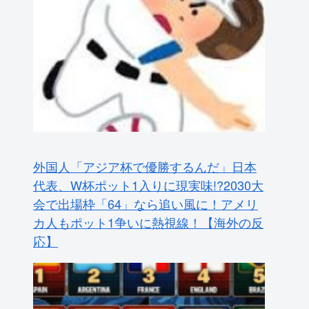
外国人「アジア杯で優勝するんだ」日本
代表、W杯ポット1入りに現実味!?2030大
会で出場枠「64」なら追い風に！アメリ
カ人もポット1争いに熱視線！【海外の反
応】