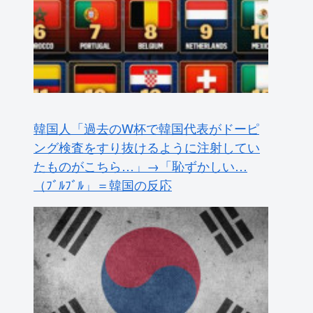
韓国人「過去のW杯で韓国代表がドーピ
ング検査をすり抜けるように注射してい
たものがこちら…」→「恥ずかしい…
（ﾌﾞﾙﾌﾞﾙ」＝韓国の反応
大地震が起きても手術をやり遂げる日本
の医療チーム、海外でも凄すぎると絶賛