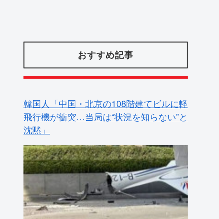
おすすめ記事
韓国人「中国・北京の108階建てビルに軽
飛行機が衝突…当局は“状況を知らない”と
沈黙」