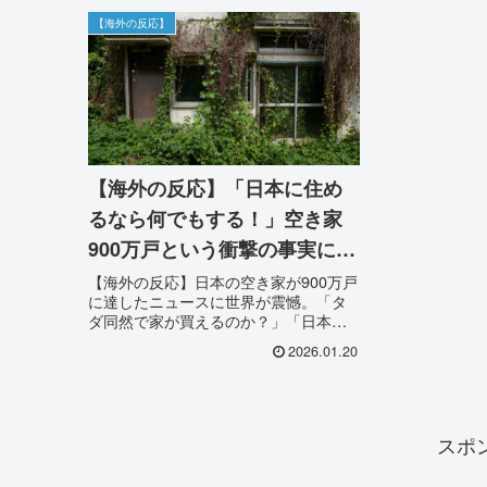
【海外の反応】
【海外の反応】「日本に住め
るなら何でもする！」空き家
900万戸という衝撃の事実に世
界が驚愕！移住希望の声や鋭
【海外の反応】日本の空き家が900万戸
に達したニュースに世界が震憾。「タ
い分析が殺到
ダ同然で家が買えるのか？」「日本に
住むのが夢だ」という移住希望の声か
2026.01.20
ら、少子高齢化や地方過疎化への鋭い
指摘まで。日本が抱える住宅問題に対
する外国人の驚きと本音をまとめまし
た。
スポ