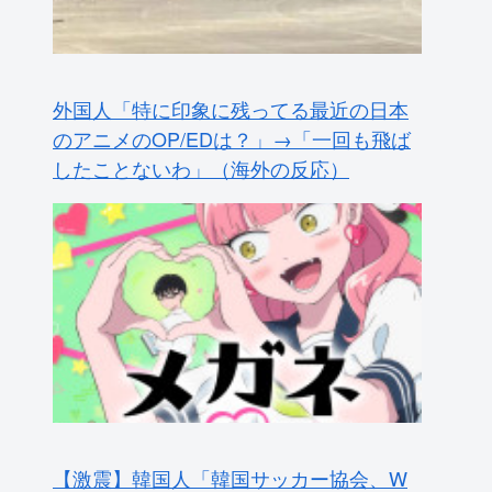
外国人「特に印象に残ってる最近の日本
のアニメのOP/EDは？」→「一回も飛ば
したことないわ」（海外の反応）
【激震】韓国人「韓国サッカー協会、W
杯・五輪で複数回の性接待を行い審判を
買収していたことが発覚…（ﾌﾞﾙﾌﾞﾙ」＝