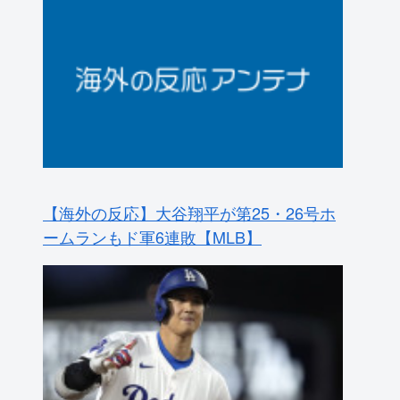
【海外の反応】大谷翔平が第25・26号ホ
ームランもド軍6連敗【MLB】