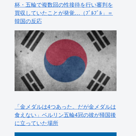
韓国の反応
「金メダルは4つあった。だが金メダルは
食えない」ベルリン五輪4冠の彼が帰国後
に立っていた場所