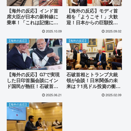
【海外の反応】インド首
【海外の反応】モディ首
席大臣が日本の新幹線に
相を「ようこそ！」大歓
乗車！「これは記憶に残
迎！日本からの巨額投資
る体験だ」→しかし母国
＆新幹線導入に「インド
2025.10.09
2025.09.02
からは「現実を見てく
が勉強すれば、日本が発
れ」と批判が殺到した理
展するってことか🥰」と
【海外の反応】
【海外の反応】
由
世界が注目！
【海外の反応】G7で実現
石破首相とトランプ大統
した日印首脳会談にイン
領が会談！日米関係の未
ド国民が熱狂！石破首相
来は？1兆ドル投資の衝撃
とモディ首相の固い絆に
と海外の反応
2025.06.21
2025.02.09
「日本は最高のパートナ
ーだ！」と称賛の嵐。未
【海外の反応】
来を共にする両国の姿に
世界が感動！