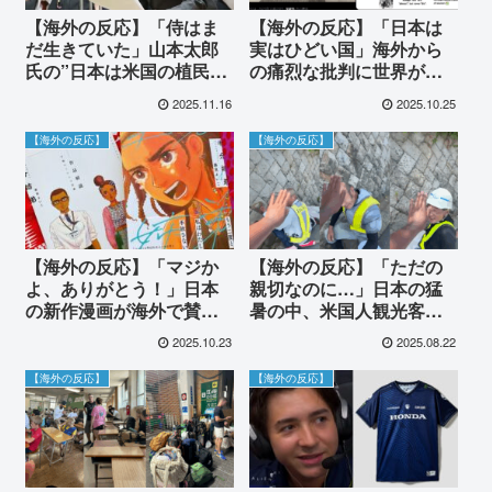
【海外の反応】「侍はま
【海外の反応】「日本は
だ生きていた」山本太郎
実はひどい国」海外から
氏の”日本は米国の植民
の痛烈な批判に世界が騒
地”発言に世界が震撼！海
然！その真相とは
2025.11.16
2025.10.25
外のリアルな反応とは
【海外の反応】
【海外の反応】
【海外の反応】「マジか
【海外の反応】「ただの
よ、ありがとう！」日本
親切なのに…」日本の猛
の新作漫画が海外で賛否
暑の中、米国人観光客の
両論の大論争！ミックス
行動が世界で大論争に！
2025.10.23
2025.08.22
ルーツの現実を描いた内
文化の違いか、それと
容に世界中が注目
も…
【海外の反応】
【海外の反応】