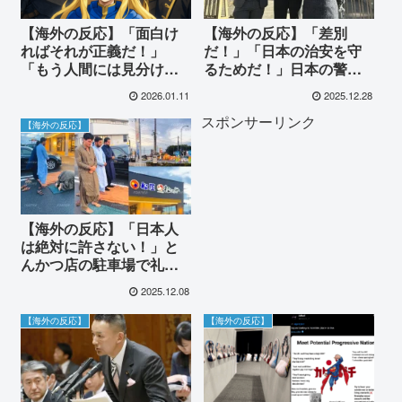
【海外の反応】「面白け
【海外の反応】「差別
ればそれが正義だ！」
だ！」「日本の治安を守
「もう人間には見分けが
るためだ！」日本の警察
つかない…」日本の小説
による職務質問巡る訴訟
2026.01.11
2025.12.28
大賞をAI作品が受賞し出
に世界が大激論！
スポンサーリンク
版中止になった件に世界
【海外の反応】
が衝撃
【海外の反応】「日本人
は絶対に許さない！」と
んかつ店の駐車場で礼拝
を始めた集団に世界が激
2025.12.08
怒！「日本はフランスの
ようにならないでくれ」
【海外の反応】
【海外の反応】
海外から切実な警告と日
本への期待が殺到