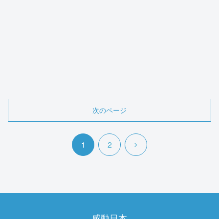
次のページ
次
1
2
へ
感動日本