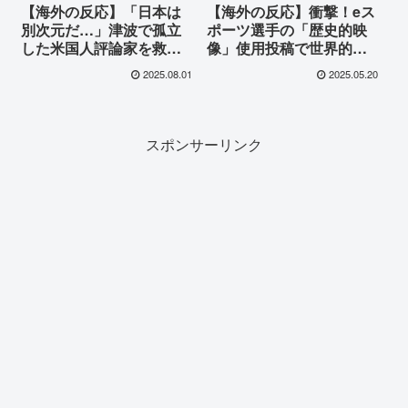
【海外の反応】「日本は
【海外の反応】衝撃！eス
別次元だ…」津波で孤立
ポーツ選手の「歴史的映
した米国人評論家を救っ
像」使用投稿で世界的企
た日本人の親切。しかし
業ホンダがスポンサー契
2025.08.01
2025.05.20
『米国ではありえない』
約解除！世界中から賛否
の一言で母国から猛反発
両論が噴出！
を食らう事態に…
スポンサーリンク