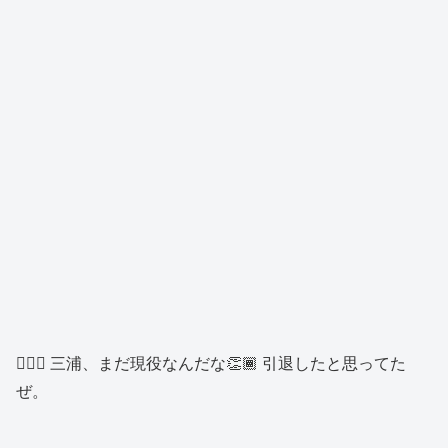
👱🏾‍♂️ 三浦、まだ現役なんだな👏🏾 引退したと思ってた
ぜ。