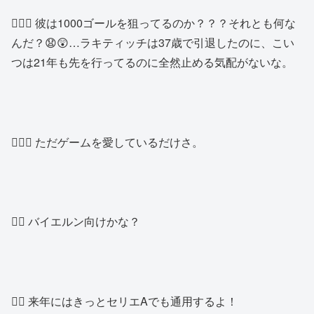
🧑🏾‍♂️ 彼は1000ゴールを狙ってるのか？？？それとも何な
んだ？😧😲…ラキティッチは37歳で引退したのに、こい
つは21年も先を行ってるのに全然止める気配がないな。
🧑🏾‍♂️ ただゲームを愛しているだけさ。
🧑‍♂️ バイエルン向けかな？
👱‍♂️ 来年にはきっとセリエAでも通用するよ！