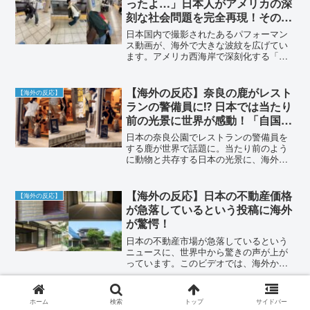
ったよ…」日本人がアメリカの深
刻な社会問題を完全再現！そのあ
まりのリアルさに海外から悲痛な
日本国内で撮影されたあるパフォーマン
声が殺到
ス動画が、海外で大きな波紋を広げてい
ます。アメリカ西海岸で深刻化する「身
体が折れ曲がる現象」を忠実に再現した
姿に、現地からは「国の恥だ」「悲しす
ぎる」といった切実な声や、皮肉交じり
【海外の反応】奈良の鹿がレスト
【海外の反応】
の反応が殺到。世界が注目する話題の動
ランの警備員に⁉︎ 日本では当たり
画と、そこに寄せられた海外の人々のリ
前の光景に世界が感動！「自国で
アルな評価や感想をまとめました。
はありえない…」と称賛の嵐
日本の奈良公園でレストランの警備員を
する鹿が世界で話題に。当たり前のよう
に動物と共存する日本の光景に、海外か
ら驚きと感動の声が殺到。なぜ日本では
これが可能なのか？1300年以上続く人と
鹿の歴史と、世界が称賛する理由を海外
【海外の反応】日本の不動産価格
【海外の反応】
の反応と共にご紹介します。
が急落しているという投稿に海外
が驚愕！
日本の不動産市場が急落しているという
ニュースに、世界中から驚きの声が上が
っています。このビデオでは、海外から
の反応を集め、日本の不動産価格の現状
とその影響について深掘りしています。
【海外の反応】「自業自得」顔面
【海外の反応】
ホーム
検索
トップ
サイドバー