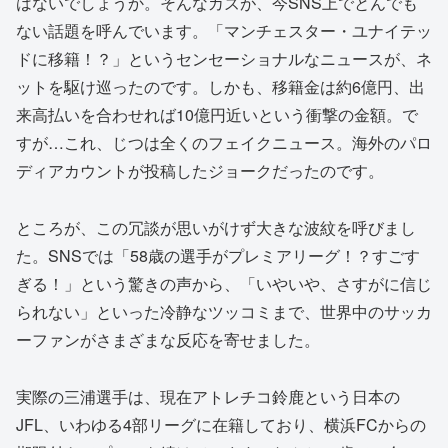
はないでしょうか。そんなカズが、今SNS上でとんでも
ない話題を呼んでいます。「マンチェスター・ユナイテッ
ドに移籍！？」というセンセーショナルなニュースが、ネ
ットを駆け巡ったのです。しかも、移籍金は約6億円、出
来高払いを合わせれば10億円近いという衝撃の金額。で
すが…これ、じつは全くのフェイクニュース。海外のパロ
ディアカウントが投稿したジョークだったのです。
ところが、この冗談が思いがけず大きな波紋を呼びまし
た。SNSでは「58歳の選手がプレミアリーグ！？すごす
ぎる！」という驚きの声から、「いやいや、さすがに信じ
られない」といった冷静なツッコミまで、世界中のサッカ
ーファンがさまざまな反応を寄せました。
実際の三浦選手は、現在アトレチコ鈴鹿という日本の
JFL、いわゆる4部リーグに在籍しており、横浜FCからの