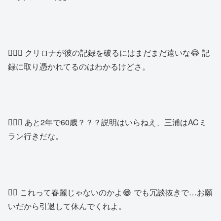
👱🏽‍♂️ クリロナが彼の記録を破るにはまだまだ遠いな😂 記
録に取り憑かれてるのはわかるけどさ。
👱🏿‍♂️ あと2年で60歳？？？説明はいらねえ、三浦はACミ
ラン行きだな。
👱‍♂️ これって春麗じゃないのかよ😂 でも冗談抜きで…お願
いだから引退して休んでくれよ。