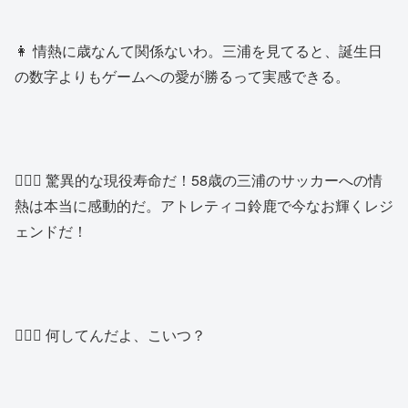
👩 情熱に歳なんて関係ないわ。三浦を見てると、誕生日
の数字よりもゲームへの愛が勝るって実感できる。
🧑🏿‍♂️ 驚異的な現役寿命だ！58歳の三浦のサッカーへの情
熱は本当に感動的だ。アトレティコ鈴鹿で今なお輝くレジ
ェンドだ！
👱🏿‍♂️ 何してんだよ、こいつ？