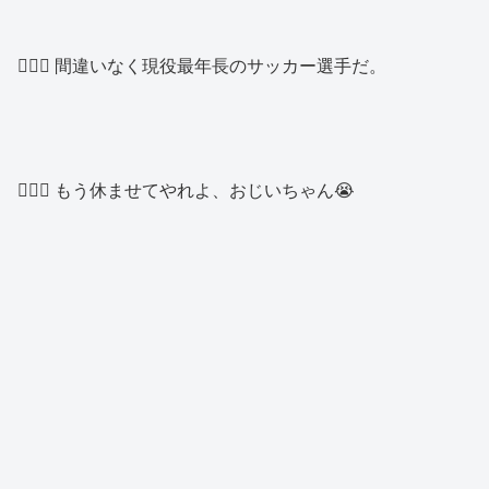
👱🏽‍♂️ 間違いなく現役最年長のサッカー選手だ。
🧑🏿‍♂️ もう休ませてやれよ、おじいちゃん😭