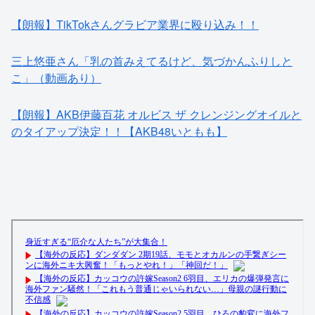
【朗報】TikTokさんグラビア業界に殴り込み！！
三上悠亜さん「乳の首みえてるけど、気づかんふりしと
こ」（動画あり）
【朗報】AKB伊藤百花 オルビス ザ クレンジングオイルと
のタイアップ決定！！【AKB48いともも】
【画像】フジの新人アナさん、二人とも腋を見せてくれな
い