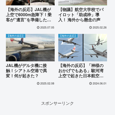
【海外の反応】JAL機が
【物議】航空大学校でパ
上空で8000m急降下！乗
イロット「助成枠」導
客が”遺言”を準備した恐
入！ 海外から懸念の声
怖の瞬間に世界が震撼
2025.07.05
2025.02.26
「これはボーイングの責
任だ…」
【海外の反応】
【海外の反応】
JAL機がデルタ機に接
【海外の反応】「神様の
触！シアトル空港で異
おかげでもある」駿河湾
変！何が起きた？
上空で起きた日本航空機
の危険なニアミス事故が
2025.02.08
2024.06.01
海外で話題に
スポンサーリンク