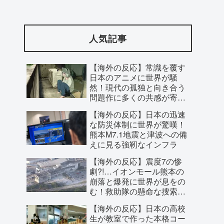
石器時代だった英国に海外が大騒ぎ
人気記事
【海外の反応】常識を覆す
日本のアニメに世界が騒
然！現代の孤独と向き合う
問題作に多くの共感が寄せ
られた理由とは？
【海外の反応】日本の迅速
な防災体制に世界が驚嘆！
熊本M7.1地震と津波への備
「席を立たずに、わずらわしいコマーシ
えに見る強靭なインフラ
ャルを黙らせられます」1955年のテレビ
【海外の反応】震度7の惨
リモコンには引き金が付いていた
劇?!…イオンモール熊本の
崩落と爆発に世界が息をの
む！救助隊の懸命な捜索に
寄せられた祈り
【海外の反応】日本の高校
生が教室で作った本格コー