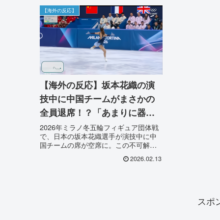
【海外の反応】
【海外の反応】坂本花織の演
技中に中国チームがまさかの
全員退席！？「あまりに器が
小さい」世界中から批判が殺
2026年ミラノ冬五輪フィギュア団体戦
で、日本の坂本花織選手が演技中に中
到した決定的瞬間
国チームの席が空席に。この不可解な
行動に対し、海外からはスポーツマン
2026.02.13
シップの欠如を嘆く声や批判が殺到。
現地の反応と詳細をまとめました。
スポ