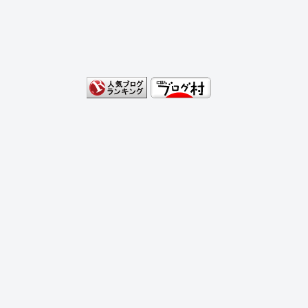
海外「日本のアニメは世界観や設定の作
り込みが半端じゃない…！」外国人を夢
中ににする世界観の作品とは・・・？
海外の反応