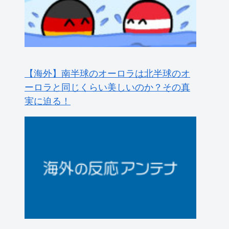
米企業CEOの熊本地震寄付にユーザー反
発！（海外の反応）
海外「これが文明か！」日本に比べて超