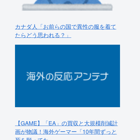
【GAME】「EA」の買収と大規模削減計
画が物議！海外ゲーマー「10年間ずっと
死を願ってた」
【ドイツ】ドイツがバカンスに行くよ
【ポーランドボール】