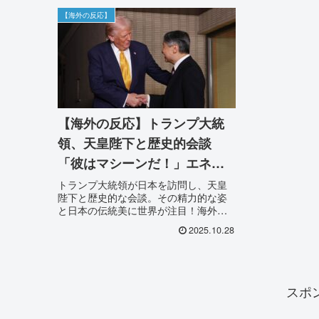
【海外の反応】
【海外の反応】トランプ大統
領、天皇陛下と歴史的会談
「彼はマシーンだ！」エネル
ギッシュな姿と日本の伝統に
トランプ大統領が日本を訪問し、天皇
陛下と歴史的な会談。その精力的な姿
世界から称賛の声
と日本の伝統美に世界が注目！海外か
らは驚きと称賛の声が殺到。世界の
2025.10.28
人々の目にこの出来事はどう映ったの
か？様々な海外の反応を紹介します。
スポ