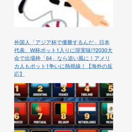
外国人「アジア杯で優勝するんだ」日本
代表、W杯ポット1入りに現実味!?2030大
会で出場枠「64」なら追い風に！アメリ
カ人もポット1争いに熱視線！【海外の反
応】