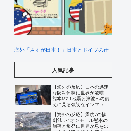
海外「さすが日本！」日本とドイツの仕
事効率の差が分かる数字に海外が大騒ぎ
人気記事
【海外の反応】日本の迅速
な防災体制に世界が驚嘆！
熊本M7.1地震と津波への備
えに見る強靭なインフラ
【海外の反応】震度7の惨
劇?!…イオンモール熊本の
崩落と爆発に世界が息をの
む！救助隊の懸命な捜索に
寄せられた祈り
【海外の反応】日本の高校
「地球の生物量の大半は地表より下にあ