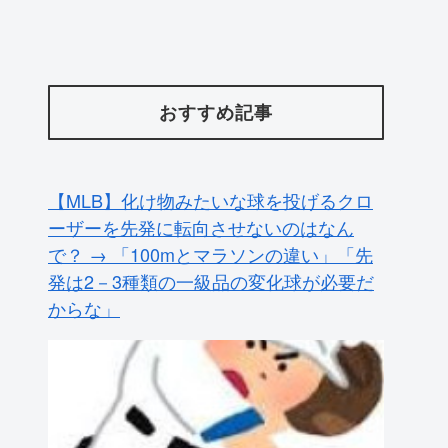
おすすめ記事
【MLB】化け物みたいな球を投げるクロ
ーザーを先発に転向させないのはなん
で？ → 「100mとマラソンの違い」「先
発は2－3種類の一級品の変化球が必要だ
からな」