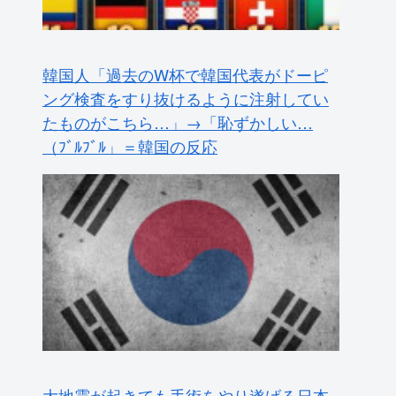
韓国人「過去のW杯で韓国代表がドーピ
ング検査をすり抜けるように注射してい
たものがこちら…」→「恥ずかしい…
（ﾌﾞﾙﾌﾞﾙ」＝韓国の反応
大地震が起きても手術をやり遂げる日本
の医療チーム、海外でも凄すぎると絶賛