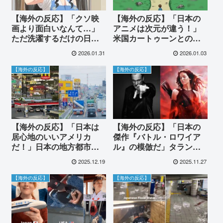
【海外の反応】「クソ映
【海外の反応】「日本の
画より面白いなんて…」
アニメは次元が違う！」
ただ洗濯するだけの日本
米国カートゥーンとの比
アニメに世界が衝撃！欧
較論争に世界が衝撃！ハ
2026.01.31
2026.01.03
米が失った「心」がここ
リウッドを凌駕する日本
にあると大絶賛
の圧倒的クオリティと市
【海外の反応】
【海外の反応】
場逆転の真実
【海外の反応】「日本は
【海外の反応】「日本の
居心地のいいアメリカ
傑作『バトル・ロワイア
だ！」日本の地方都市と
ル』の模倣だ」タランテ
米国の郊外が似すぎ！？
ィーノが『ハンガー・ゲ
2025.12.19
2025.11.27
→その決定的な違いに世
ーム』を痛烈批判！海外
界が驚愕「見た目は同じ
からは「お前が言うな」
【海外の反応】
【海外の反応】
でも日本は歩ける天
の嵐
国！」