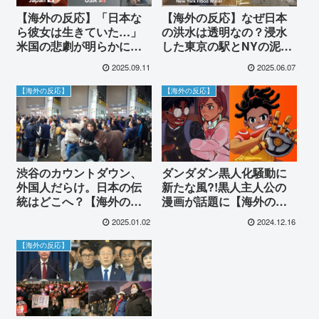
【海外の反応】「日本な
【海外の反応】なぜ日本
ら彼女は生きていた…」
の洪水は透明なの？浸水
米国の悲劇が明らかにし
した東京の駅とNYの泥水
た日米の決定的違い。日
との比較映像に世界が唖
2025.09.11
2025.06.07
本の奇跡的な治安に世界
然…。「これはもはや芸
から称賛と羨望の声が殺
術の域」と絶賛の嵐に！
【海外の反応】
【海外の反応】
到！
渋谷のカウントダウン、
ダンダダン黒人化騒動に
外国人だらけ。日本の伝
新たな風?!黒人主人公の
統はどこへ？【海外の反
漫画が話題に【海外の反
応】
応】
2025.01.02
2024.12.16
【海外の反応】