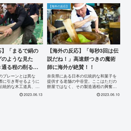
【海外の反応】
応】「まるで絹の
【海外の反応】「毎秒3回は伝
グのような見た
説だね！」高速餅つきの魔術
き通る程の削る技
師に海外が絶賛！！
海外が称賛！
のプレーンとは異な
奈良県にある日本の伝統的な和菓子を
際に引き寄せるように
提供する老舗の中谷堂。ここはただの
伝統的な木工道具、
餅屋ではなく、その製造過程の興奮と
歴史は非常に古く、古
魅力に引き寄せられます。その主人、
2023.06.13
2023.06.10
から存在しており、技
中谷光男氏の餅つきのスピードは驚異
進んできました。初期
的なものなのです。その速さと力強さ
には石製の刃を使用し
で餅を打つことで、柔らかくてモチモ
次第に鉄器や鋼器の刃
チとした食感を生み出し、全国から来
になりました。
たお客さんに喜びをもたらしているの
です。