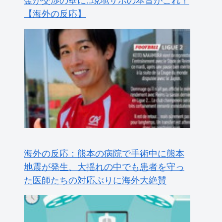
た医師たちの対応ぶりに海外大絶賛
韓国人「どうやら五輪サッカー日韓戦で
も審判の接待があった模様…」→「メダ
ル剥奪なのでは…？（ﾌﾞﾙﾌﾞﾙ」＝韓国の
反応