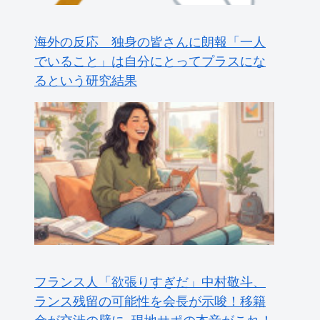
フランス人「欲張りすぎだ」中村敬斗、
ランス残留の可能性を会長が示唆！移籍
金が交渉の壁に..現地サポの本音がこれ！
【海外の反応】
海外の反応：熊本の病院で手術中に熊本
地震が発生、大揺れの中でも患者を守っ