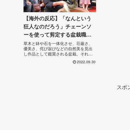
【海外の反応】「なんという
狂人なのだろう」チェーンソ
ーを使って剪定する盆栽職人
に海外が驚愕！
草木と鉢や石を一体化させ、荘厳さ、
優美さ、侘び寂びなどの自然美を見出
し作品として鑑賞される盆栽。それ
は、四季折々の自然と調和して生きる
2022.09.30
日本の風土が生み出した、まさに自然
崇拝の芸術と言われています。盆栽は
一般的に、古くなればなるほど味わい
が増すのですが、長年人が丹精を込め
て育成し、中には数百年にわたって維
スポ
持管理されてきたものもあるそうで時
間と人の技に思いを馳せるのも盆栽な
らではの楽しみ方なのだそうです。