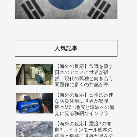
海外「先進国で日本だけパスポート所有
率が低すぎる、何故なのか」
人気記事
【海外の反応】常識を覆す
日本のアニメに世界が騒
然！現代の孤独と向き合う
問題作に多くの共感が寄せ
られた理由とは？
【海外の反応】日本の迅速
な防災体制に世界が驚嘆！
熊本M7.1地震と津波への備
えに見る強靭なインフラ
【海外の反応】震度7の惨
【海外の反応】フィリーズのオークショ
劇?!…イオンモール熊本の
崩落と爆発に世界が息をの
ン落札者がラジオで1イニング実況!
む！救助隊の懸命な捜索に
【MLB】