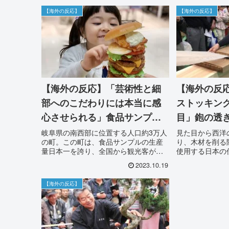
【海外の反応】
【海外の反応】
【海外の反応】「芸術性と細
【海外の反
部へのこだわりには本当に感
ストッキン
心させられる」食品サンプル
目」鉋の透
の精巧な技術とリアルな表現
術と道具に
岐阜県の南西部に位置する人口約3万人
見た目から西洋
の町。この町は、食品サンプルの生産
り、木材を削る
力に外国人も絶賛！
量日本一を誇り、全国から観光客が訪
使用する日本の
れる「食品サンプルの町」として知ら
鉋。その道具の
2023.10.19
れています。郡上八幡の食品サンプル
代エジプト時代
産業は日本全国で知られ、1932年に郡
術の進化と共に
【海外の反応】
上八幡出身の岩崎瀧三氏によって始ま
の鉋は石器時代
りました。岩崎氏は東京で画材商を営
ていましたが、
みながら、食品模型の製作に取り組
が使われるよう
み、1950年に郡上八幡に「岩崎模型製
造株式会社」を設立しました。