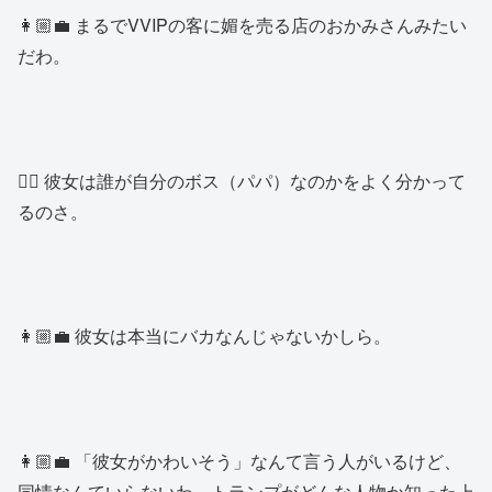
👩🏼‍💼 まるでVVIPの客に媚を売る店のおかみさんみたい
だわ。
👱‍♂️ 彼女は誰が自分のボス（パパ）なのかをよく分かって
るのさ。
👩🏼‍💼 彼女は本当にバカなんじゃないかしら。
👩🏼‍💼 「彼女がかわいそう」なんて言う人がいるけど、
同情なんていらないわ。トランプがどんな人物か知った上