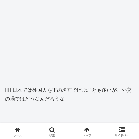
👱‍♂️ 日本では外国人を下の名前で呼ぶことも多いが、外交
の場ではどうなんだろうな。
👨🏼‍💼 日本の文化で下の名前を呼び捨てにするのは、親
ホーム
検索
トップ
サイドバー