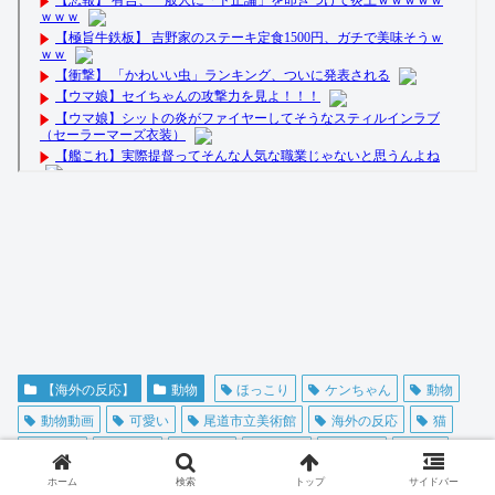
【海外の反応】
動物
ほっこり
ケンちゃん
動物
動物動画
可愛い
尾道市立美術館
海外の反応
猫
猫動画
癒やし
美術館
警備員
面白い
黒猫
ホーム
検索
トップ
サイドバー