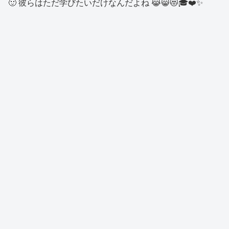
🙂 彼らはただ学びたいだけなんだよね 😹😸😻🎓❤️✨