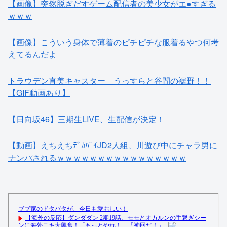
【画像】突然脱ぎだすゲーム配信者の美少女がエ●すぎる
ｗｗｗ
【画像】こういう身体で薄着のピチピチな服着るやつ何考
えてるんだよ
トラウデン直美キャスター うっすらと谷間の裾野！！
【GIF動画あり】
【日向坂46】三期生LIVE、生配信が決定！
【動画】えちえちﾃﾞｶﾊﾟｲJD2人組、川遊び中にチャラ男に
ナンパされるｗｗｗｗｗｗｗｗｗｗｗｗｗｗｗｗ