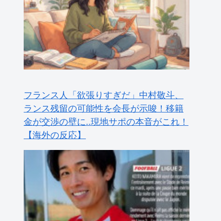
フランス人「欲張りすぎだ」中村敬斗、
ランス残留の可能性を会長が示唆！移籍
金が交渉の壁に..現地サポの本音がこれ！
【海外の反応】
海外の反応：熊本の病院で手術中に熊本
地震が発生、大揺れの中でも患者を守っ