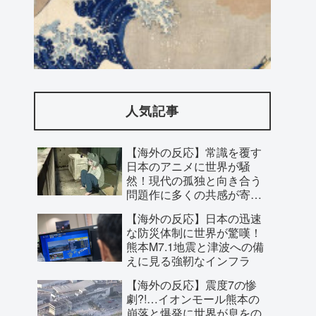
海外「先進国で日本だけパスポート所有
率が低すぎる、何故なのか」
人気記事
【海外の反応】常識を覆す
日本のアニメに世界が騒
然！現代の孤独と向き合う
問題作に多くの共感が寄せ
られた理由とは？
【海外の反応】日本の迅速
な防災体制に世界が驚嘆！
熊本M7.1地震と津波への備
えに見る強靭なインフラ
【海外の反応】震度7の惨
【海外の反応】フィリーズのオークショ
劇?!…イオンモール熊本の
崩落と爆発に世界が息をの
ン落札者がラジオで1イニング実況!
む！救助隊の懸命な捜索に
【MLB】