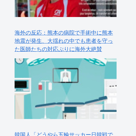
た医師たちの対応ぶりに海外大絶賛
韓国人「どうやら五輪サッカー日韓戦で
も審判の接待があった模様…」→「メダ
ル剥奪なのでは…？（ﾌﾞﾙﾌﾞﾙ」＝韓国の
反応