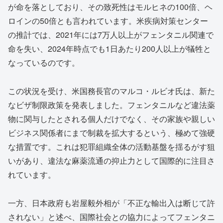
が命を落としており、その致死性はモルヒネの100倍、ヘ
ロインの50倍とも言われています。米疾病対策センター
の推計では、2021年には7万人以上がフェンタニル関連で
命を失い、2024年時点でも1日あたり200人以上が犠牲と
なっているのです。
この状況を受け、米国務長官のマルコ・ルビオ氏は、新た
なビザ制限政策を発表しました。フェンタニルなど違法薬
物に関与したとされる個人だけでなく、その家族や親しい
ビジネス関係者にまで制裁を拡大するという、極めて強硬
な措置です。これは犯罪組織全体の活動基盤を揺るがす狙
いがあり、違法な麻薬流通の抑止力として国際的に注目さ
れています。
一方、日本政府も岩屋毅外相が「不正な輸出入は断じて許
されない」と述べ、国際社会との協力によってフェンタニ