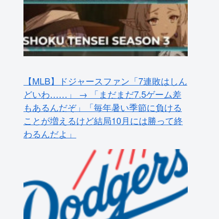
【MLB】ドジャースファン「7連敗はしん
どいわ……」 → 「まだまだ7.5ゲーム差
もあるんだぞ」「毎年暑い季節に負ける
ことが増えるけど結局10月には勝って終
わるんだよ」
佐々木朗希のグローブの大きさがやっぱ
りおかしいとMLBファン騒然！←「どん