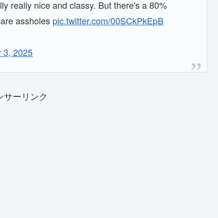
ly really nice and classy. But there's a 80%
 are assholes
pic.twitter.com/00SCkPkEpB
 3, 2025
ンサーリンク