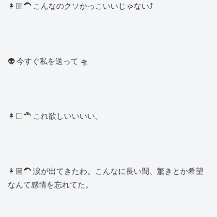
👩🏼‍🦱 こんなのクソかっこいいじゃない⤴️
👽 今すぐ私を送って 🛸
👩🏻‍🦰 これ欲しいいいい。
👩🏼‍🦱 涙が出てきたわ。こんなに長い間、驚きとか希望
なんて感情を忘れてた。