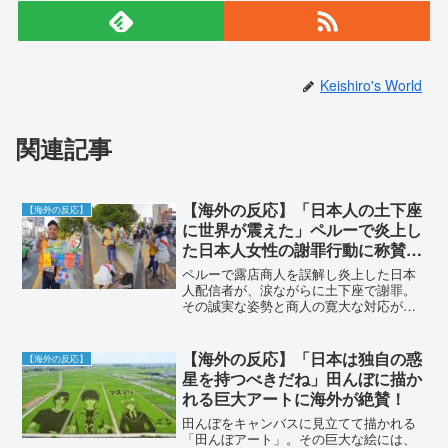
Keishiro's World
関連記事
【海外の反応】「日本人の土下座
【海外の反応】
に世界が震えた」ペルーで炎上し
た日本人女性の謝罪行動に称賛と
驚愕の声が殺到！
ペルーで露店商人を誤解し炎上した日本
人配信者が、涙ながらに土下座で謝罪。
その誠実な姿勢と商人の寛大な対応が世
界中で話題に。「日本人の誇りだ」「映
画のようだ」と海外から寄せられた驚き
と感動の反応をまとめました。
【海外の反応】「日本は独自の惑
【海外の反応】
星を持つべきだね」田んぼに描か
れる巨大アートに海外が絶賛！
田んぼをキャンバスに見立てて描かれる
「田んぼアート」。その巨大な絵には、