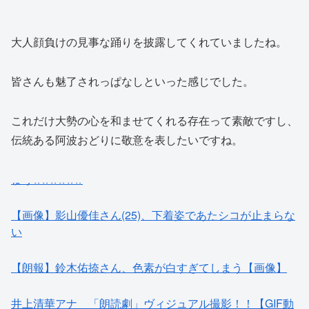
大人顔負けの見事な踊りを披露してくれていましたね。
皆さんも魅了されっぱなしといった感じでした。
これだけ大勢の心を和ませてくれる存在って素敵ですし、
伝統ある阿波おどりに敬意を表したいですね。
【画像】影山優佳さん(25)、下着姿であたシコが止まらな
い
【朗報】鈴木佑捺さん、色素が白すぎてしまう【画像】
井上清華アナ 「朗読劇」ヴィジュアル撮影！！【GIF動
画あり】