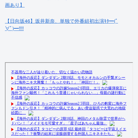
【日向坂46】坂井新奈、単独で外番組初出演ｷﾀ━(ﾟ
∀ﾟ)━!!!!
【速報】乃木坂5期生、すぐベロを「こう」やってシてし
まうwwwwww