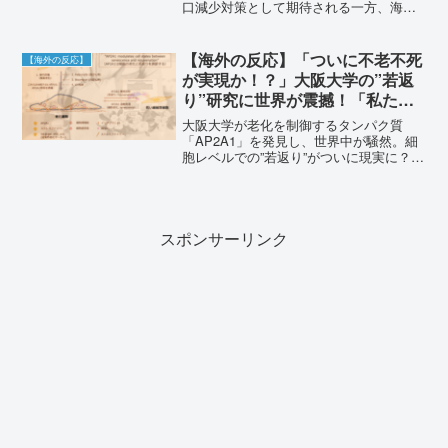
口減少対策として期待される一方、海外
は？
からは「ヨーロッパの二の舞になる」
「日本の文化が終わる」と懸念の声が殺
到。この大胆な取り組みに対する世界の
【海外の反応】「ついに不老不死
【海外の反応】
反応を詳しく解説します。
が実現か！？」大阪大学の”若返
り”研究に世界が震撼！「私た
ち、永遠に生きるのよ！！」
大阪大学が老化を制御するタンパク質
「AP2A1」を発見し、世界中が騒然。細
胞レベルでの”若返り”がついに現実に？不
老長寿の夢に一歩近づいたこの日本の研
究に対する、期待と不安が入り混じる海
外の反応をまとめました。
スポンサーリンク