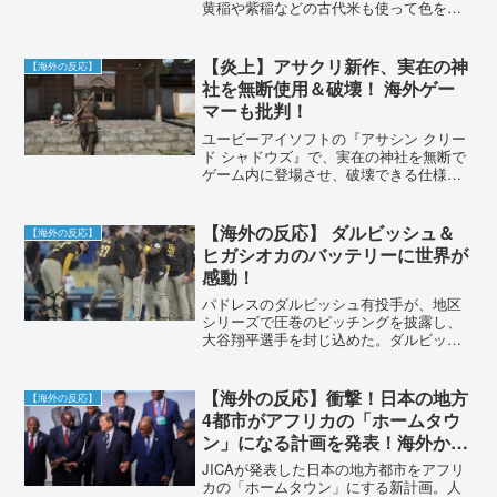
黄稲や紫稲などの古代米も使って色を表
現し、大規模なものになると、斜め上か
ら見ることを前提として図案が設計さ
れ、これに基づいて遠近を考慮して田植
【炎上】アサクリ新作、実在の神
【海外の反応】
えを行うのだそうです。「田んぼアー
社を無断使用＆破壊！ 海外ゲー
ト」は元々、地域活性化事業の1つ、いわ
マーも批判！
ゆる村おこしとして開始されたのがきっ
かけであり、平成5年に青森県南津軽郡田
ユービーアイソフトの『アサシン クリー
舎館村で、
ド シャドウズ』で、実在の神社を無断で
ゲーム内に登場させ、破壊できる仕様に
なっていることが発覚し、炎上していま
す。海外ゲーマーからも批判が殺到して
います。問題点、海外の反応をまとめま
【海外の反応】 ダルビッシュ＆
【海外の反応】
した。
ヒガシオカのバッテリーに世界が
感動！
パドレスのダルビッシュ有投手が、地区
シリーズで圧巻のピッチングを披露し、
大谷翔平選手を封じ込めた。ダルビッシ
ュ投手とヒガシオカ捕手の“ハーフジャパ
ニーズバッテリー”が話題となり、海外の
ファンからも多くの称賛の声が寄せられ
【海外の反応】衝撃！日本の地方
【海外の反応】
ている。日本人メジャーリーガーの活躍
4都市がアフリカの「ホームタウ
と、その背景にある物語を紹介する。
ン」になる計画を発表！海外から
「正気か？」「日本の文化が終わ
JICAが発表した日本の地方都市をアフリ
る…」と悲鳴が殺到した理由と
カの「ホームタウン」にする新計画。人