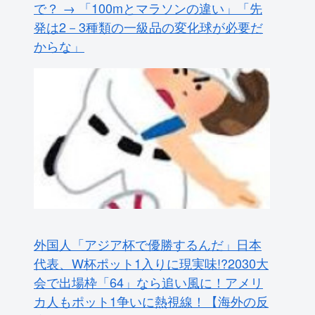
外国人「アジア杯で優勝するんだ」日本
代表、W杯ポット1入りに現実味!?2030大
会で出場枠「64」なら追い風に！アメリ
カ人もポット1争いに熱視線！【海外の反
応】