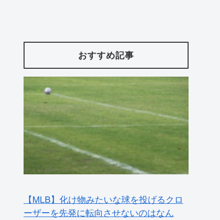
おすすめ記事
【MLB】化け物みたいな球を投げるクロ
ーザーを先発に転向させないのはなん
で？ → 「100mとマラソンの違い」「先
発は2－3種類の一級品の変化球が必要だ
からな」