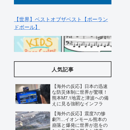
海外「さすが日本！」日本とドイツの仕
事効率の差が分かる数字に海外が大騒ぎ
人気記事
【海外の反応】日本の迅速
な防災体制に世界が驚嘆！
熊本M7.1地震と津波への備
えに見る強靭なインフラ
【海外の反応】震度7の惨
劇?!…イオンモール熊本の
崩落と爆発に世界が息をの
む！救助隊の懸命な捜索に
寄せられた祈り
【海外の反応】日本の高校
「地球の生物量の大半は地表より下にあ