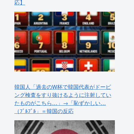
韓国人「過去のW杯で韓国代表がドーピ
ング検査をすり抜けるように注射してい
たものがこちら…」→「恥ずかしい…
（ﾌﾞﾙﾌﾞﾙ」＝韓国の反応
大地震が起きても手術をやり遂げる日本
の医療チーム、海外でも凄すぎると絶賛