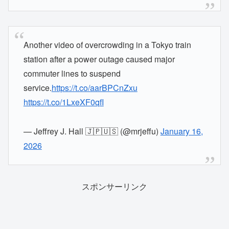
Another video of overcrowding in a Tokyo train
station after a power outage caused major
commuter lines to suspend
service.
https://t.co/aarBPCnZxu
https://t.co/1LxeXF0qfI
— Jeffrey J. Hall 🇯🇵🇺🇸 (@mrjeffu)
January 16,
2026
スポンサーリンク