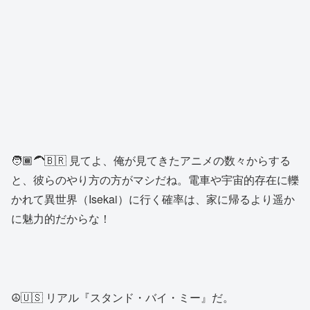
🧑🏾‍🦱🇧🇷 見てよ、俺が見てきたアニメの数々からする
と、彼らのやり方の方がマシだね。電車や宇宙的存在に轢
かれて異世界（Isekai）に行く確率は、家に帰るより遥か
に魅力的だからな！
☮️🇺🇸 リアル『スタンド・バイ・ミー』だ。