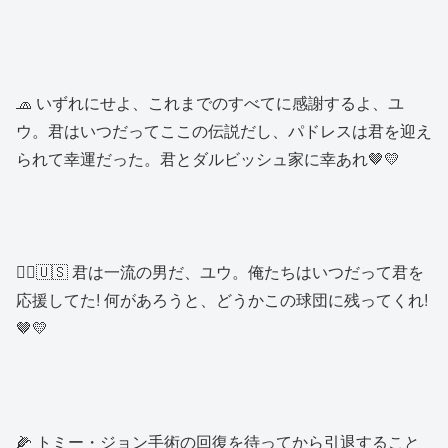
🧢 いずれにせよ、これまでのすべてに感謝するよ、ユ
ウ。君はいつだってここの伝説だし、パドレスは君を迎え
られて幸運だった。君とダルビッシュ家に幸あれ🤎💛
👱‍♂️🇺🇸 君は一流の男だ、ユウ。俺たちはいつだって君を
応援してた! 何があろうと、どうかこの球団に残ってくれ!
🤎💛
🌽 トミー・ジョン手術の回復を待ってから引退すること