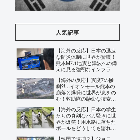
海外「この日本アニメはマジでぶっ飛ん
でる！ｗ」外国人が予測不可能でぶっ飛
人気記事
んでると評価した日本アニメと
は・・・？ 海外の反応
【海外の反応】日本の迅速
な防災体制に世界が驚嘆！
熊本M7.1地震と津波への備
えに見る強靭なインフラ
【海外の反応】震度7の惨
劇?!…イオンモール熊本の
崩落と爆発に世界が息をの
む！救助隊の懸命な捜索に
寄せられた祈り
【海外の反応】日本の学生
たちの真剣なバカ騒ぎに世
界が爆笑！用水路に落ちた
ボールをどうしても濡れず
外国人「親子丼という日本の料理の直訳