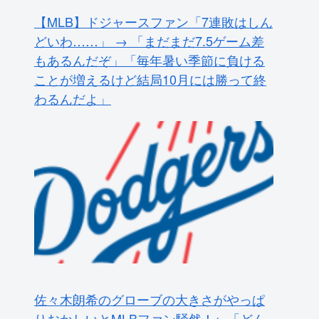
【MLB】ドジャースファン「7連敗はしん
どいわ……」 → 「まだまだ7.5ゲーム差
もあるんだぞ」「毎年暑い季節に負ける
ことが増えるけど結局10月には勝って終
わるんだよ」
佐々木朗希のグローブの大きさがやっぱ
りおかしいとMLBファン騒然！←「どん