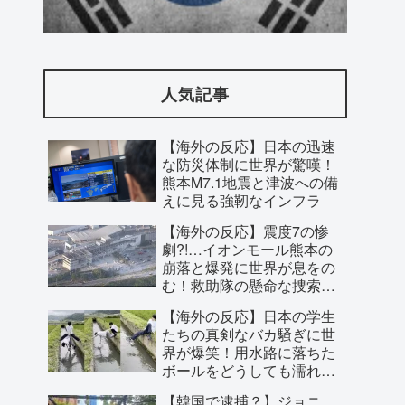
海外「この日本アニメはマジでぶっ飛ん
でる！ｗ」外国人が予測不可能でぶっ飛
人気記事
んでると評価した日本アニメと
は・・・？ 海外の反応
【海外の反応】日本の迅速
な防災体制に世界が驚嘆！
熊本M7.1地震と津波への備
えに見る強靭なインフラ
【海外の反応】震度7の惨
劇?!…イオンモール熊本の
崩落と爆発に世界が息をの
む！救助隊の懸命な捜索に
寄せられた祈り
【海外の反応】日本の学生
たちの真剣なバカ騒ぎに世
界が爆笑！用水路に落ちた
ボールをどうしても濡れず
外国人「親子丼という日本の料理の直訳