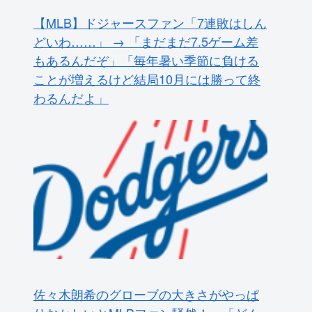
【MLB】ドジャースファン「7連敗はしん
どいわ……」 → 「まだまだ7.5ゲーム差
もあるんだぞ」「毎年暑い季節に負ける
ことが増えるけど結局10月には勝って終
わるんだよ」
佐々木朗希のグローブの大きさがやっぱ
りおかしいとMLBファン騒然！←「どん