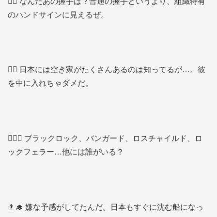
👱‍♂️ なんだあの握手は？普通の握手というより、組織特有
のハンドサインに見えるぜ。
👱‍♂️ 日本には空き家がたくさんあるのは知ってるが…。彼
を中に入れちゃダメだ。
🙍🏽‍♂️ ブラックロック、バンガード、ロスチャイルド、ロ
ックフェラー…他には誰がいる？
👨‍🎓 嫌な予感がしてたんだ。日本もすぐに沈む船になっ