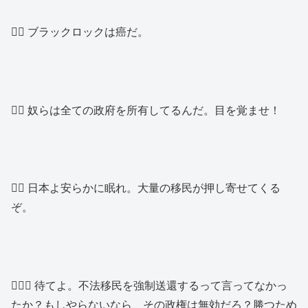
👱‍♂️ ブラックロックは癌だ。
👱‍♂️ 奴らは全ての政府を所有してるんだ。目を覚ませ！
👱‍♂️ 日本よ安らかに眠れ。大量の移民が押し寄せてくる
ぞ。
🙍🏽‍♂️ 待てよ。不法移民を強制送還するって言ってなかっ
たか？もしやらないなら、その政権は無効だろ？勝つため