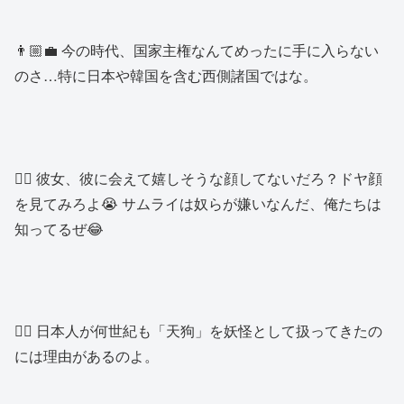
👨🏼‍💼 今の時代、国家主権なんてめったに手に入らない
のさ…特に日本や韓国を含む西側諸国ではな。
👱‍♂️ 彼女、彼に会えて嬉しそうな顔してないだろ？ドヤ顔
を見てみろよ😭 サムライは奴らが嫌いなんだ、俺たちは
知ってるぜ😂
👱‍♀️ 日本人が何世紀も「天狗」を妖怪として扱ってきたの
には理由があるのよ。