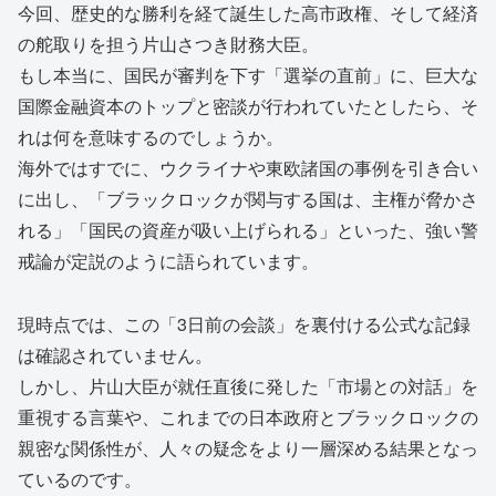
今回、歴史的な勝利を経て誕生した高市政権、そして経済
の舵取りを担う片山さつき財務大臣。
もし本当に、国民が審判を下す「選挙の直前」に、巨大な
国際金融資本のトップと密談が行われていたとしたら、そ
れは何を意味するのでしょうか。
海外ではすでに、ウクライナや東欧諸国の事例を引き合い
に出し、「ブラックロックが関与する国は、主権が脅かさ
れる」「国民の資産が吸い上げられる」といった、強い警
戒論が定説のように語られています。
現時点では、この「3日前の会談」を裏付ける公式な記録
は確認されていません。
しかし、片山大臣が就任直後に発した「市場との対話」を
重視する言葉や、これまでの日本政府とブラックロックの
親密な関係性が、人々の疑念をより一層深める結果となっ
ているのです。