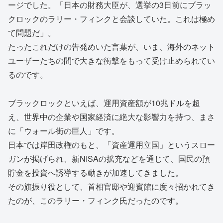
ージでした。「日本の財務大臣が、選挙の3日前にブラッ
クロックのラリー・フィンクと会談していた。これは極め
て問題だ」。
たったこれだけの告発めいた言葉が、いま、海外のネット
ユーザーたちの間で大きな衝撃をもって受け止められてい
るのです。
ブラックロックといえば、運用資産額が10兆ドルを超
え、世界中の企業や国家経済に絶大な影響力を持つ、まさ
に「ウォール街の巨人」です。
日本では岸田政権のもと、「資産運用立国」というスロー
ガンが掲げられ、新NISAの拡充などを通じて、国民の預
貯金を投資へ誘導する動きが加速してきました。
その旗振り役として、首相官邸や迎賓館に度々招かれてき
たのが、このラリー・フィンク氏だったのです。