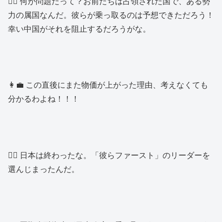
👱‍♂️ 何が問題だって？お前たちは占領された国で、ある勢
力の属国なんだ。彼らが乗っ取るのは予想できただろう！
幸い中国がそれを阻止するだろうがな。
👩‍💼 この直後にまた物価が上がった理由、考えなくても
分かるわよね！！！
👱‍♂️ 日本は終わったな。「彼らファースト」のリーダーを
選んじまったんだ。