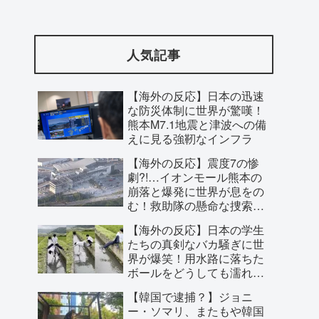
海外「ムネ砲」村上宗隆の２試合連続の
ポール直撃第26号に海外大興奮！（海外
人気記事
の反応）
【海外の反応】日本の迅速
な防災体制に世界が驚嘆！
熊本M7.1地震と津波への備
えに見る強靭なインフラ
【海外の反応】震度7の惨
劇?!…イオンモール熊本の
崩落と爆発に世界が息をの
む！救助隊の懸命な捜索に
寄せられた祈り
【海外の反応】日本の学生
たちの真剣なバカ騒ぎに世
界が爆笑！用水路に落ちた
海外「神アニメだわ」2026年夏アニメ海
ボールをどうしても濡れず
外人気ランキング（5週目）
に回収しようとした結末と
【韓国で逮捕？】ジョニ
は
ー・ソマリ、またもや韓国