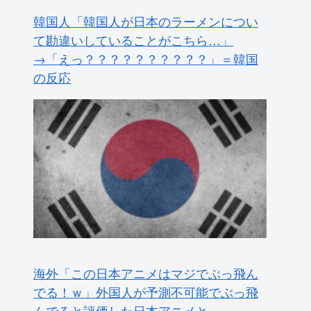
海外「この日本アニメはマジでぶっ飛ん
でる！ｗ」外国人が予測不可能でぶっ飛
んでると評価した日本アニメと
は・・・？ 海外の反応
外国人「親子丼という日本の料理の直訳