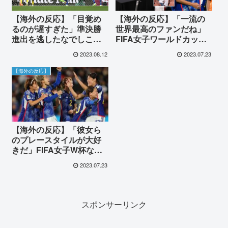
【海外の反応】「目覚め
【海外の反応】「一流の
るのが遅すぎた」準決勝
世界最高のファンだね」
進出を逃したなでしこジ
FIFA女子ワールドカップ
ャパンに海外が悲痛
での大勝利後、日本サポ
2023.08.12
2023.07.23
ーターが行った清掃活動
に海外が称賛！
【海外の反応】
【海外の反応】「彼女ら
のプレースタイルが大好
きだ」FIFA女子W杯なで
しこジャパン初戦の圧倒
2023.07.23
的勝利に海外が称賛！
スポンサーリンク